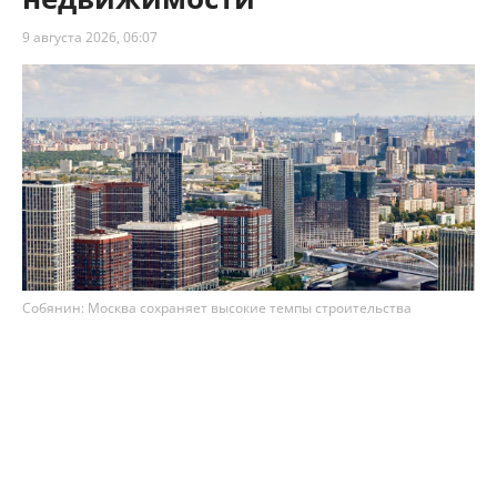
9 августа 2026, 06:07
Собянин: Москва сохраняет высокие темпы строительства
недвижимости
Столица сохраняет высокие темпы
строительства недвижимости – по итогам 7
месяцев 2026 года в Москве возвели 8,1 млн м²
площадей. Как рассказал мэр Сергей Собянин,
из них 75% (3,3 млн м²) – это жильё, а 25% (1,1