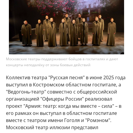
Московские театры поддерживают бойцов в госпиталях и дают
концерты неподалёку от зоны боевых действий
Коллектив театра "Русская песня" в июне 2025 года
выступил в Костромском областном госпитале, а
"Ведогонь-театр" совместно с общероссийской
организацией "Офицеры России" реализовал
проект "Армия: театр: когда мы вместе – сила" – в
его рамках он выступал в областном госпитале
вместе с театром имени Гоголя и "Ромэном".
Московский театр иллюзии представил