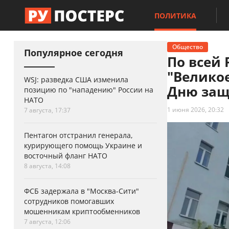
ПОЛИТИКА
Общество
Популярное сегодня
По всей
"Велико
WSJ: разведка США изменила
Дню защ
позицию по "нападению" России на
НАТО
1 июня 2026, 20:32
7 августа, 17:37
Пентагон отстранил генерала,
курирующего помощь Украине и
восточный фланг НАТО
8 августа, 14:08
ФСБ задержала в "Москва-Сити"
сотрудников помогавших
мошенникам криптообменников
7 августа, 12:06