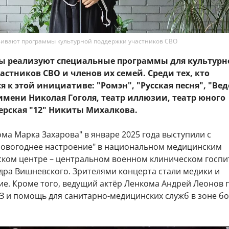
вивают программы культурной поддержки участников СВО
ы реализуют специальные программы для культурн
стников СВО и членов их семей. Среди тех, кто
 к этой инициативе: "Ромэн", "Русская песня", "Вед
 имени Николая Гоголя, театр иллюзии, театр юного
ерская "12" Никиты Михалкова.
ма Марка Захарова" в январе 2025 года выступили с
овогоднее настроение" в национальном медицинским
ском центре – центральном военном клиническом госпи
дра Вишневского. Зрителями концерта стали медики и
е. Кроме того, ведущий актёр Ленкома Андрей Леонов 
З и помощь для санитарно-медицинских служб в зоне б