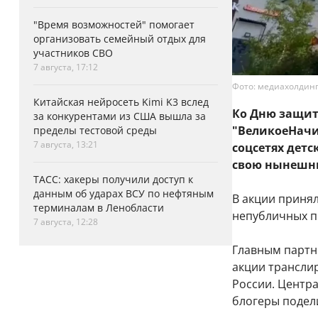
"Время возможностей" помогает
организовать семейный отдых для
участников СВО
7 августа, 17:12
Фото: медиахолдин
Китайская нейросеть Kimi K3 вслед
Ко Дню защит
за конкурентами из США вышла за
"ВеликоеНачи
пределы тестовой среды
7 августа, 13:21
соцсетях детс
свою нынешн
ТАСС: хакеры получили доступ к
данным об ударах ВСУ по нефтяным
В акции принял
терминалам в Ленобласти
непубличных п
7 августа, 12:28
Главным партн
акции транслир
России. Центра
блогеры подел