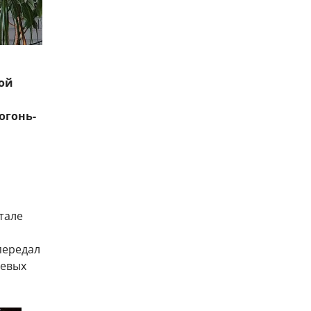
ой
огонь-
тале
передал
оевых