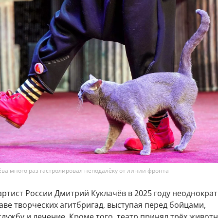
ёва много раз гастролировал неподалёку от линии фронта
артист России Дмитрий Куклачёв в 2025 году неоднокра
аве творческих агитбригад, выступая перед бойцами,
ужбу и лечение. Кроме того, театр принял трёх животн