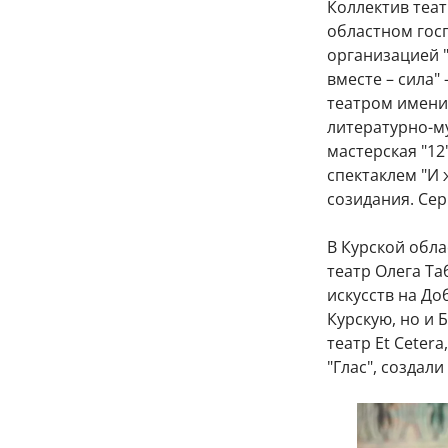
Коллектив теат
областном госп
организацией "
вместе – сила"
театром имени
литературно-м
мастерская "12
спектаклем "И 
созидания. Сер
В Курской обла
театр Олега Та
искусств на До
Курскую, но и 
театр Et Ceter
"Глас", создал