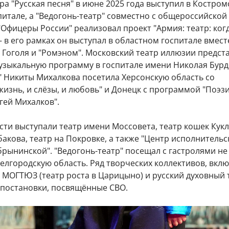
ра "Русская песня" в июне 2025 года выступил в Костро
итале, а "Ведогонь-театр" совместно с общероссийской
Офицеры России" реализовал проект "Армия: театр: ког
 – в его рамках он выступал в областном госпитале вмест
 Гоголя и "Ромэном". Московский театр иллюзии предст
узыкальную программу в госпитале имени Николая Бурд
" Никиты Михалкова посетила Херсонскую область со
жизнь, и слёзы, и любовь" и Донецк с программой "Поэз
гей Михалков".
сти выступали театр имени Моссовета, театр кошек Кукл
бакова, театр на Покровке, а также "Центр исполнительс
брынинской". "Ведогонь-театр" посещал с гастролями не
Белгородскую область. Ряд творческих коллективов, вкл
a, МОГТЮЗ (театр роста в Царицыно) и русский духовный 
и постановки, посвящённые СВО.