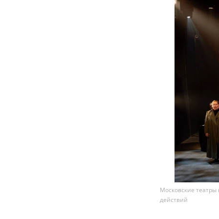
Московские театры 
действий