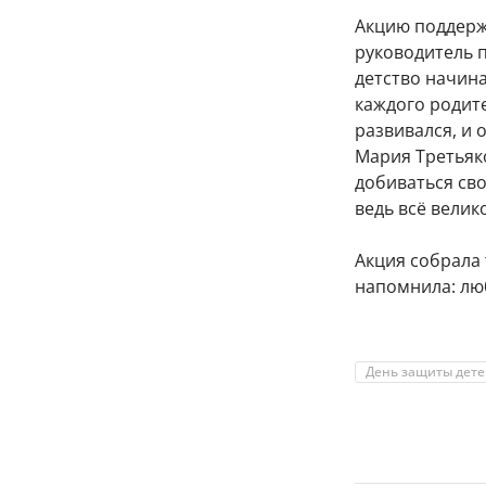
Акцию поддерж
руководитель 
детство начина
каждого родите
развивался, и 
Мария Третьяк
добиваться св
ведь всё велик
Акция собрала 
напомнила: лю
День защиты дет