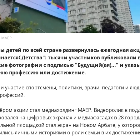
г МАЕР
ы детей по всей стране развернулась ежегодная ак
наетсяСДетства": тысячи участников публиковали 
кие фотографии с подписью "Будущий(ая)..." и указ
юю профессию или достижение.
и участие спортсмены, политики, врачи, педагоги и люд
рофессий.
ёром акции стал медиахолдинг МАЕР. Видеоролик в под
овался на цифровых экранах и медиафасадах в 28 город
льной площадкой стал экран на Новом Арбате, у которо
ились личными историями о роли семьи в их достижени