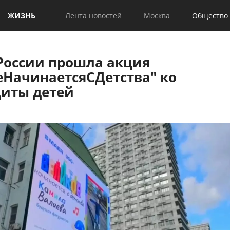
ЖИЗНЬ
Лента новостей
Москва
Общество
 России прошла акция
еНачинаетсяСДетства" ко
иты детей