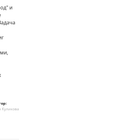
од" и
е
Задача
иг
ми,
х
тор:
я Куликова