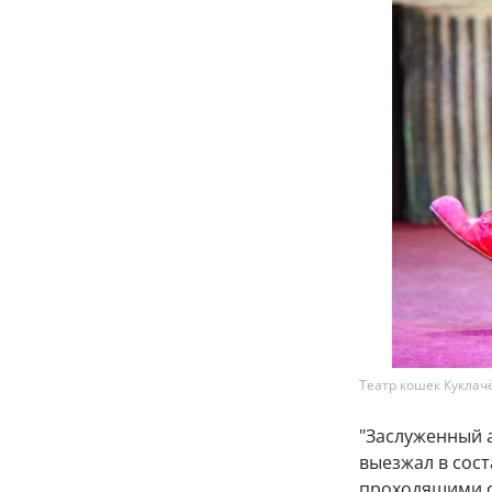
Театр кошек Куклач
"Заслуженный 
выезжал в сост
проходящими сл