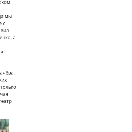
мском
да мы
е с
авил
енко, а
ия
ачёва,
ких
 только
ючая
театр