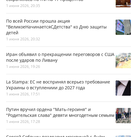
1 июня 2026, 20:35
По всей России прошла акция
"ВеликоеНачинаетсяСДетства" ко Дню защиты
детей
1 июня 2026, 20:32
Иран объявил о прекращении переговоров с США
после ударов по Ливану
1 июня 2026, 19:26
La Stampa: ЕС не воспринял всерьез требование
Украины о вступлениии до 2027 года
1 июня 2026, 17:51
Путин вручил ордена "Мать-героиня" и
"Родительская слава" девяти многодетным семьям
1 июня 2026, 17:28
Сергей Собянин поздравил москвичей с Днём