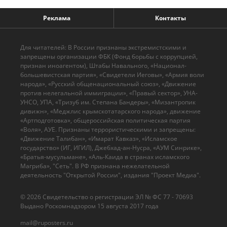
Реклама
Контакты
Для читателей: В России признаны экстремистскими и
запрещены организации ФБК (Фонд борьбы с коррупцией,
признан иноагентом), Штабы Навального, «Национал-
большевистская партия», «Свидетели Иеговы», «Армия воли
народа», «Русский общенациональный союз», «Движение
против нелегальной иммиграции», «Правый сектор», УНА-
УНСО, УПА, «Тризуб им. Степана Бандеры», «Мизантропик
дивижн», «Меджлис крымскотатарского народа», движение
«Артподготовка», общероссийская политическая партия
«Воля», АУЕ. Признаны террористическими и запрещены:
«Движение Талибан», «Имарат Кавказ», «Исламское
государство» (ИГ, ИГИЛ), Джебхад-ан-Нусра, «АУМ Синрике»,
«Братья-мусульмане», «Аль-Каида в странах исламского
Магриба», "Сеть". В РФ признана нежелательной
деятельность "Открытой России", издания "Проект Медиа".
© 2026 Cвидетельство о регистрации ЭЛ № ФС 77 - 70693
Выдано Роскомнадзором 15 августа 2017 года
mail@ruposters.ru