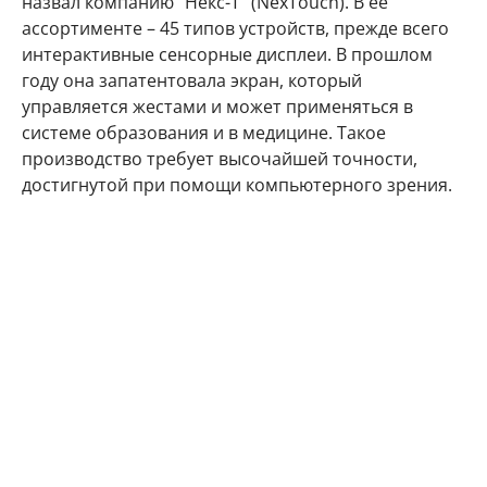
назвал компанию "Некс-Т" (NexTouch). В её
ассортименте – 45 типов устройств, прежде всего
интерактивные сенсорные дисплеи. В прошлом
году она запатентовала экран, который
управляется жестами и может применяться в
системе образования и в медицине. Такое
производство требует высочайшей точности,
достигнутой при помощи компьютерного зрения.
В свою очередь компания "Р-Фарм" задействовала
искусственный интеллект в своих исследованиях
по терапии болезни Альцгеймера и ожидает, что
это сэкономит несколько лет ручной работы.
Организм не пропускает в мозг многие вещества,
способные облегчить терапию, однако ИИ
попробует обойти это и сконструировать
молекулу, которая "обманет" защитный барьер и
доставит действующее вещество.