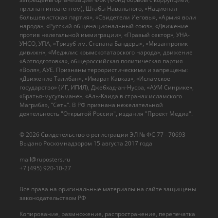
признан иноагентом), Штабы Навального, «Национал-
большевистская партия», «Свидетели Иеговы», «Армия воли
народа», «Русский общенациональный союз», «Движение
против нелегальной иммиграции», «Правый сектор», УНА-
УНСО, УПА, «Тризуб им. Степана Бандеры», «Мизантропик
дивижн», «Меджлис крымскотатарского народа», движение
«Артподготовка», общероссийская политическая партия
«Воля», АУЕ. Признаны террористическими и запрещены:
«Движение Талибан», «Имарат Кавказ», «Исламское
государство» (ИГ, ИГИЛ), Джебхад-ан-Нусра, «АУМ Синрике»,
«Братья-мусульмане», «Аль-Каида в странах исламского
Магриба», "Сеть". В РФ признана нежелательной
деятельность "Открытой России", издания "Проект Медиа".
© 2026 Cвидетельство о регистрации ЭЛ № ФС 77 - 70693
Выдано Роскомнадзором 15 августа 2017 года
mail@ruposters.ru
+7 (495) 920-10-27
Все права на оригинальные материалы на сайте защищены
законодательством РФ
Копирование, размножение, распространение, перепечатка