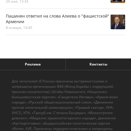
26 мая, 13:34
Пашинян ответил на слова Алиева о "фашистской"
Армении
8 января, 14:40
Реклама
Контакты
Для читателей: В России признаны экстремистскими и
запрещены организации ФБК (Фонд борьбы с коррупцией,
признан иноагентом), Штабы Навального, «Национал-
большевистская партия», «Свидетели Иеговы», «Армия воли
народа», «Русский общенациональный союз», «Движение
против нелегальной иммиграции», «Правый сектор», УНА-
УНСО, УПА, «Тризуб им. Степана Бандеры», «Мизантропик
дивижн», «Меджлис крымскотатарского народа», движение
«Артподготовка», общероссийская политическая партия
«Воля», АУЕ. Признаны террористическими и запрещены: