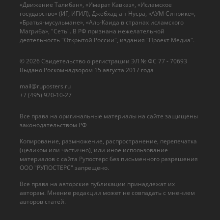
«Движение Талибан», «Имарат Кавказ», «Исламское
государство» (ИГ, ИГИЛ), Джебхад-ан-Нусра, «АУМ Синрике»,
«Братья-мусульмане», «Аль-Каида в странах исламского
Магриба», "Сеть". В РФ признана нежелательной
деятельность "Открытой России", издания "Проект Медиа".
© 2026 Cвидетельство о регистрации ЭЛ № ФС 77 - 70693
Выдано Роскомнадзором 15 августа 2017 года
mail@ruposters.ru
+7 (495) 920-10-27
Все права на оригинальные материалы на сайте защищены
законодательством РФ
Копирование, размножение, распространение, перепечатка
(целиком или частично), или иное использование
материалов с сайта Рупостерс без письменного разрешения
ООО "РУПОСТЕРС" запрещено.
Все права на авторские публикации принадлежат их
авторам. Мнение редакции может не совпадать с мнением
авторов статей.