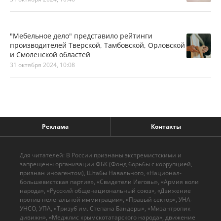
"Мебельное дело" представило рейтинги
производителей Тверской, Тамбовской, Орловской
и Смоленской областей
31 октября 2024, 10:08
Реклама
Контакты
Для читателей: В России признаны экстремистскими и
запрещены организации ФБК (Фонд борьбы с коррупцией,
признан иноагентом), Штабы Навального, «Национал-
большевистская партия», «Свидетели Иеговы», «Армия воли
народа», «Русский общенациональный союз», «Движение
против нелегальной иммиграции», «Правый сектор», УНА-
УНСО, УПА, «Тризуб им. Степана Бандеры», «Мизантропик
дивижн», «Меджлис крымскотатарского народа», движение