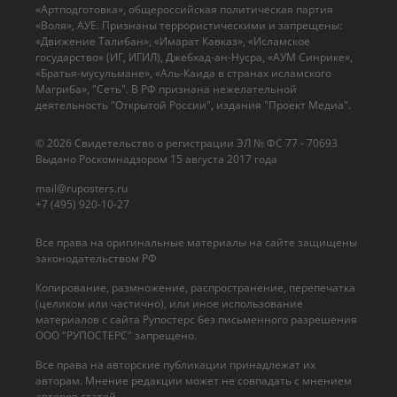
«Артподготовка», общероссийская политическая партия
«Воля», АУЕ. Признаны террористическими и запрещены:
«Движение Талибан», «Имарат Кавказ», «Исламское
государство» (ИГ, ИГИЛ), Джебхад-ан-Нусра, «АУМ Синрике»,
«Братья-мусульмане», «Аль-Каида в странах исламского
Магриба», "Сеть". В РФ признана нежелательной
деятельность "Открытой России", издания "Проект Медиа".
© 2026 Cвидетельство о регистрации ЭЛ № ФС 77 - 70693
Выдано Роскомнадзором 15 августа 2017 года
mail@ruposters.ru
+7 (495) 920-10-27
Все права на оригинальные материалы на сайте защищены
законодательством РФ
Копирование, размножение, распространение, перепечатка
(целиком или частично), или иное использование
материалов с сайта Рупостерс без письменного разрешения
ООО "РУПОСТЕРС" запрещено.
Все права на авторские публикации принадлежат их
авторам. Мнение редакции может не совпадать с мнением
авторов статей.