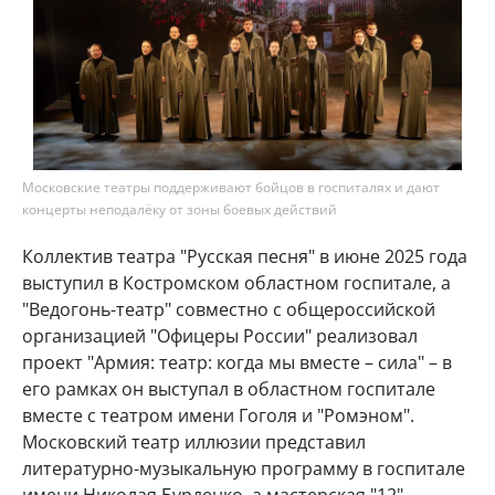
Московские театры поддерживают бойцов в госпиталях и дают
концерты неподалёку от зоны боевых действий
Коллектив театра "Русская песня" в июне 2025 года
выступил в Костромском областном госпитале, а
"Ведогонь-театр" совместно с общероссийской
организацией "Офицеры России" реализовал
проект "Армия: театр: когда мы вместе – сила" – в
его рамках он выступал в областном госпитале
вместе с театром имени Гоголя и "Ромэном".
Московский театр иллюзии представил
литературно-музыкальную программу в госпитале