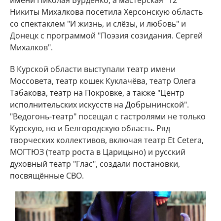
имени Николая Бурденко, а мастерская "12"
Никиты Михалкова посетила Херсонскую область
со спектаклем "И жизнь, и слёзы, и любовь" и
Донецк с программой "Поэзия созидания. Сергей
Михалков".
В Курской области выступали театр имени
Моссовета, театр кошек Куклачёва, театр Олега
Табакова, театр на Покровке, а также "Центр
исполнительских искусств на Добрынинской".
"Ведогонь-театр" посещал с гастролями не только
Курскую, но и Белгородскую область. Ряд
творческих коллективов, включая театр Et Cetera,
МОГТЮЗ (театр роста в Царицыно) и русский
духовный театр "Глас", создали постановки,
посвящённые СВО.