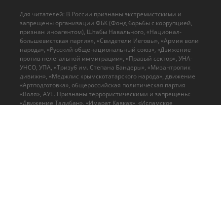
Для читателей: В России признаны экстремистскими и
запрещены организации ФБК (Фонд борьбы с коррупцией,
признан иноагентом), Штабы Навального, «Национал-
большевистская партия», «Свидетели Иеговы», «Армия воли
народа», «Русский общенациональный союз», «Движение
против нелегальной иммиграции», «Правый сектор», УНА-
УНСО, УПА, «Тризуб им. Степана Бандеры», «Мизантропик
дивижн», «Меджлис крымскотатарского народа», движение
«Артподготовка», общероссийская политическая партия
«Воля», АУЕ. Признаны террористическими и запрещены:
«Движение Талибан», «Имарат Кавказ», «Исламское
государство» (ИГ, ИГИЛ), Джебхад-ан-Нусра, «АУМ Синрике»,
«Братья-мусульмане», «Аль-Каида в странах исламского
Магриба», "Сеть". В РФ признана нежелательной
деятельность "Открытой России", издания "Проект Медиа".
© 2026 Cвидетельство о регистрации ЭЛ № ФС 77 - 70693
Выдано Роскомнадзором 15 августа 2017 года
mail@ruposters.ru
+7 (495) 920-10-27
Все права на оригинальные материалы на сайте защищены