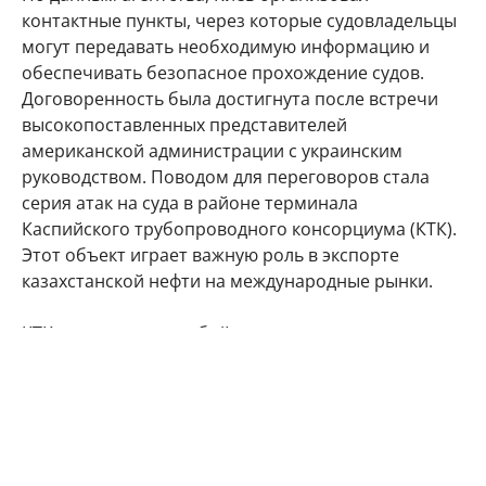
контактные пункты, через которые судовладельцы
могут передавать необходимую информацию и
обеспечивать безопасное прохождение судов.
Договоренность была достигнута после встречи
высокопоставленных представителей
американской администрации с украинским
руководством. Поводом для переговоров стала
серия атак на суда в районе терминала
Каспийского трубопроводного консорциума (КТК).
Этот объект играет важную роль в экспорте
казахстанской нефти на международные рынки.
КТК представляет собой международную
нефтепроводную систему, по которой нефть с
казахстанских месторождений через территорию
России поступает к морскому терминалу вблизи
Новороссийска. Среди акционеров консорциума —
структуры России и Казахстана, а также крупные