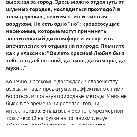
выезжая за город. Здесь можно отдохнуть от
шумных городов, насладиться прохладой в
тени деревьев, пением птиц и чистым
воздухом. Но есть одно "но": кровососущие
насекомые, которые могут причинять
значительный дискомфорт и испортить
впечатление от отдыха на природе. Помните,
как у классика: "Ох лето красное! Любил бы я
тебя, когда б не зной, да пыль, да комары, да
мухи..."
Конечно, насекомые досаждали человечеству
всегда, и наши предки умели эффективно с ними
бороться, используя природные методы. У них не
было в те времена ни репеллентов, ни
инсектицидов. В наш век и без того чрезмерной
токсической нагрузки на организм следует
обращать особое внимание на вещества,
используемые в быту. Препараты, применяемые