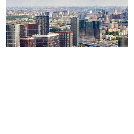
Собянин: Москва сохраняет высокие темпы строительства
недвижимости
Столица сохраняет высокие темпы
строительства недвижимости – по итогам 7
месяцев 2026 года в Москве возвели 8,1 млн м²
площадей. Как рассказал мэр Сергей Собянин,
из них 75% (3,3 млн м²) – это жильё, а 25% (1,1
млн м²) – офисы.
Ожидается, что до конца 2026 года в Москве сдадут
в эксплуатацию ещё 8 млн м² недвижимости.