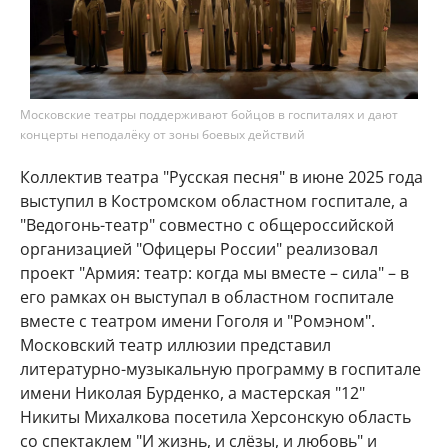
Московские театры поддерживают бойцов в госпиталях и дают
концерты неподалёку от зоны боевых действий
Коллектив театра "Русская песня" в июне 2025 года
выступил в Костромском областном госпитале, а
"Ведогонь-театр" совместно с общероссийской
организацией "Офицеры России" реализовал
проект "Армия: театр: когда мы вместе – сила" – в
его рамках он выступал в областном госпитале
вместе с театром имени Гоголя и "Ромэном".
Московский театр иллюзии представил
литературно-музыкальную программу в госпитале
имени Николая Бурденко, а мастерская "12"
Никиты Михалкова посетила Херсонскую область
со спектаклем "И жизнь, и слёзы, и любовь" и