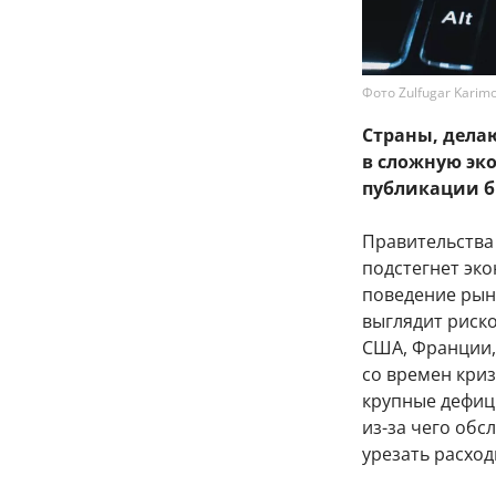
Фото Zulfugar Karimo
Страны, дела
в сложную эк
публикации б
Правительства
подстегнет эк
поведение рын
выглядит риск
США, Франции,
со времен криз
крупные дефиц
из-за чего обс
урезать расход