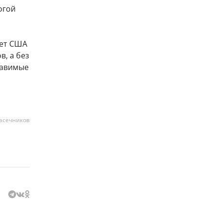
огой
жет США
в, а без
тавимые
асечников