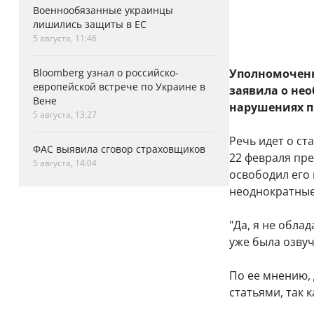
Военнообязанные украинцы
лишились защиты в ЕС
5 августа, 11:46
Bloomberg узнал о российско-
Уполномоченн
европейской встрече по Украине в
заявила о не
Вене
нарушениях п
5 августа, 13:27
Речь идет о ст
ФАС выявила сговор страховщиков
22 февраля пр
5 августа, 14:04
освободил его 
неоднократные
"Да, я не обла
уже была озвуч
По ее мнению, 
статьями, так 