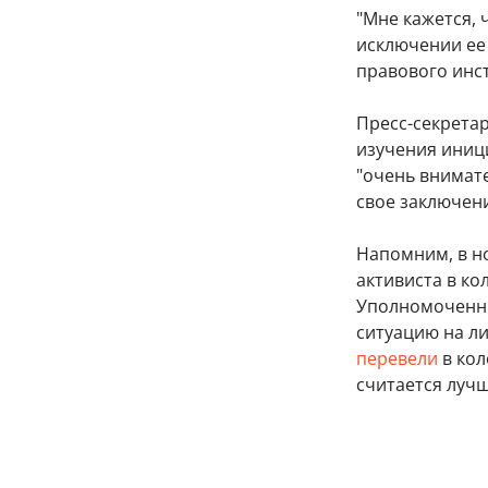
"Мне кажется,
исключении ее
правового инст
Пресс-секрета
изучения иниц
"очень внимат
свое заключен
Напомним, в н
активиста в ко
Уполномоченны
ситуацию на ли
перевели
в кол
считается лучш