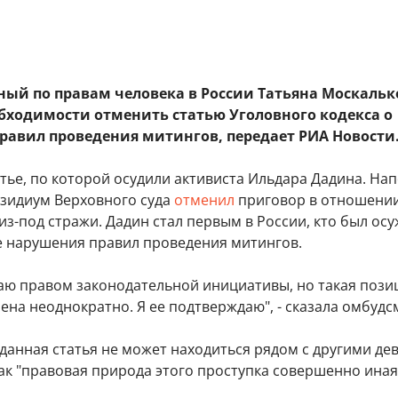
ый по правам человека в России Татьяна Москальк
обходимости отменить статью Уголовного кодекса о
равил проведения митингов, передает РИА Новости
атье, по которой осудили активиста Ильдара Дадина. На
езидиум Верховного суда
отменил
приговор в отношении
из-под стражи. Дадин стал первым в России, кто был осу
 нарушения правил проведения митингов.
даю правом законодательной инициативы, но такая пози
ена неоднократно. Я ее подтверждаю", - сказала омбудс
данная статья не может находиться рядом с другими де
как "правовая природа этого проступка совершенно иная