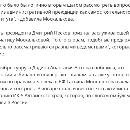
 что было бы логично вторым шагом рассмотреть вопрос
 из административной преюдиции как самостоятельног
итута", - добавила Москалькова.
рь президента Дмитрий Песков признал заслуживающей
иативу Москальковой. По его словам, подобные предло
ельно рассматриваются разными ведомствами", которы
ие.
оябре супруга Дадина Анастасия Зотова сообщила, что
лонии избивают и подвергают пыткам, а также угрожают
й по правам человека в РФ Татьяна Москалькова взяла
чный контроль. В январе стало известно, что активиста
онию ИК-5 Алтайского края, которая, по словам омбудсм
ей в России.