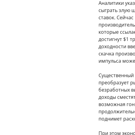
Аналитики указ
сыграть злую ш
ставок. Сейчас
производительн
которые ссылае
достигнут $1 т
доходности вве
скачка произв
импульса може
Существенный 
преобразует ры
безработных в
доходы сместят
возможная гон
продолжительн
поднимет расх
При этом экон