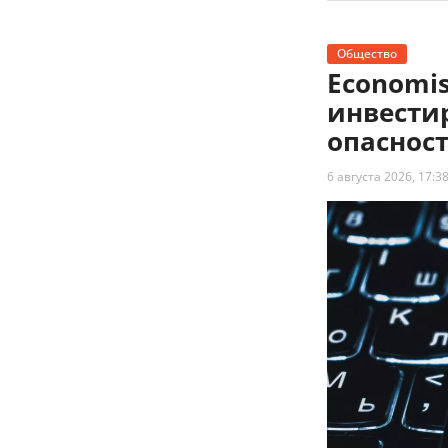
Общество
Economi
инвести
опаснос
6 августа 2026, 17:3