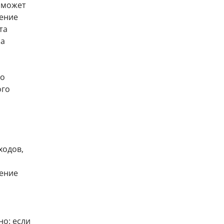
И может
шение
та
на
го
ого
ходов,
чение
о: если