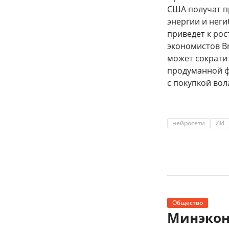
США получат пр
энергии и неги
приведет к рос
экономистов Br
может сократит
продуманной ф
с покупкой во
нейросети
ИИ
Общество
Минэкон