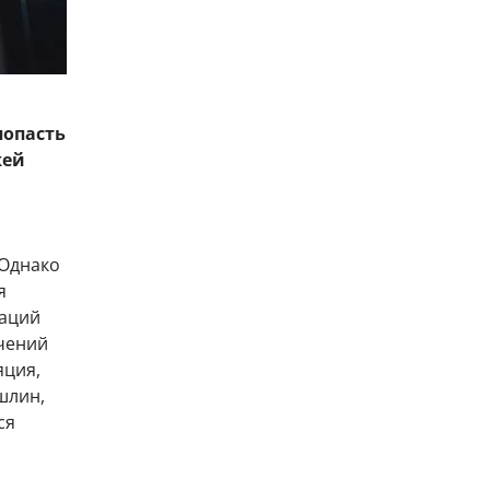
попасть
жей
 Однако
я
гаций
чений
яция,
шлин,
ся