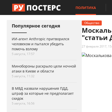
ПОЛИТИКА
Общество
Популярное сегодня
Москаль
"статьи
ИИ-агент Anthropic притворился
человеком и пытался убедить
27 февраля 2017, 15
помочь взлому
5 августа, 17:57
Минобороны раскрыло цели ночной
атаки в Киеве и области
5 августа, 11:32
В МВД назвали нарушения ПДД,
штраф за которые не предполагает
скидок
5 августа, 16:56