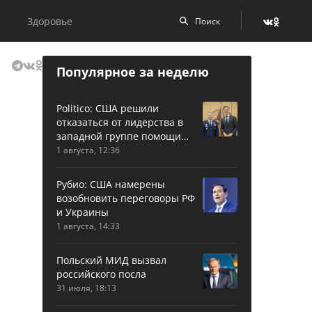
Здоровье
Популярное за неделю
Politico: США решили
отказаться от лидерства в
западной группе помощи
Украине
1 августа, 12:36
Рубио: США намерены
возобновить переговоры РФ
и Украины
1 августа, 14:33
Польский МИД вызвал
российского посла
31 июля, 18:13