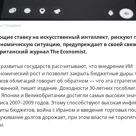
v / Unsplash
ющие ставку на искусственный интеллект, рискуют 
ономическую ситуацию, предупреждает в своей све
ританский журнал The Economist.
 развитых государств рассчитывают, что внедрение ИИ
ономический рост и позволит закрыть бюджетные дыры.
ков облигаций говорит об обратном — что эта стратеги
ованной, пишет издание. Доходности 30-летних гособли
 Японии и Великобритании достигли самых высоких зна
иса 2007–2009 годов. Этому способствуют высокая инфл
иты бюджетов, война с Ираном и введение торговых по
луживание долгов дорожает, при этом власти не торопят
ы.