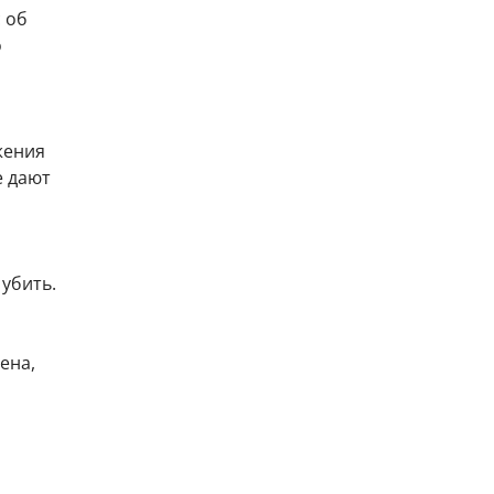
 об
о
жения
е дают
 убить.
ена,