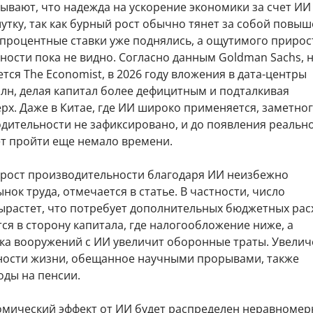
ывают, что надежда на ускорение экономики за счет И
утку, так как бурный рост обычно тянет за собой повы
 процентные ставки уже поднялись, а ощутимого прирос
ости пока не видно. Согласно данным Goldman Sachs, 
тся The Economist, в 2026 году вложения в дата-центры
рлн, делая капитал более дефицитным и подталкивая
рх. Даже в Китае, где ИИ широко применяется, заметно
одительности не зафиксировано, и до появления реальн
т пройти еще немало времени.
рост производительности благодаря ИИ неизбежно
нок труда, отмечается в статье. В частности, число
ырастет, что потребует дополнительных бюджетных рас
ся в сторону капитала, где налогообложение ниже, а
ка вооружений с ИИ увеличит оборонные траты. Увели
ости жизни, обещанное научными прорывами, также
оды на пенсии.
омический эффект от ИИ будет распределен неравномерн