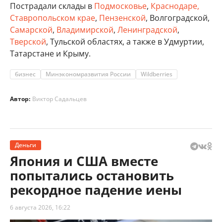
Пострадали склады в
Подмосковье
,
Краснодаре,
Ставропольском крае
,
Пензенской
, Волгоградской,
Самарской
,
Владимирской
,
Ленинградской
,
Тверской
, Тульской областях, а также в Удмуртии,
Татарстане и Крыму.
бизнес
Минэкономразвития России
Wildberries
Автор:
Виктор Садальцев
Деньги
Япония и США вместе
попытались остановить
рекордное падение иены
6 августа 2026, 16:22