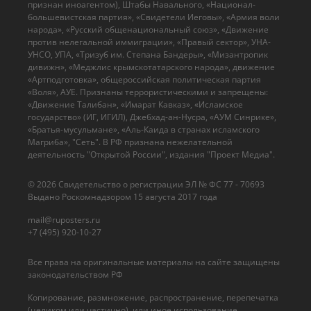
признан иноагентом), Штабы Навального, «Национал-
большевистская партия», «Свидетели Иеговы», «Армия воли
народа», «Русский общенациональный союз», «Движение
против нелегальной иммиграции», «Правый сектор», УНА-
УНСО, УПА, «Тризуб им. Степана Бандеры», «Мизантропик
дивижн», «Меджлис крымскотатарского народа», движение
«Артподготовка», общероссийская политическая партия
«Воля», АУЕ. Признаны террористическими и запрещены:
«Движение Талибан», «Имарат Кавказ», «Исламское
государство» (ИГ, ИГИЛ), Джебхад-ан-Нусра, «АУМ Синрике»,
«Братья-мусульмане», «Аль-Каида в странах исламского
Магриба», "Сеть". В РФ признана нежелательной
деятельность "Открытой России", издания "Проект Медиа".
© 2026 Cвидетельство о регистрации ЭЛ № ФС 77 - 70693
Выдано Роскомнадзором 15 августа 2017 года
mail@ruposters.ru
+7 (495) 920-10-27
Все права на оригинальные материалы на сайте защищены
законодательством РФ
Копирование, размножение, распространение, перепечатка
(целиком или частично), или иное использование