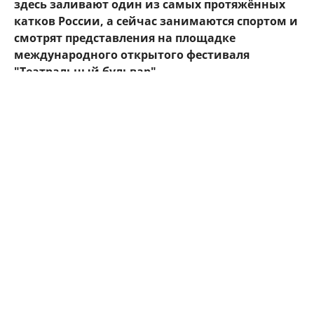
здесь заливают один из самых протяжённых
катков России, а сейчас занимаются спортом и
смотрят представления на площадке
международного открытого фестиваля
"Театральный бульвар".
Собянин назвал Царскую набережную отличным
примером сохранения культурного наследия,
которое сочетается с развитием городской
инфраструктуры. Он перечислил некоторые
работы, проведённые в рамках этого проекта.