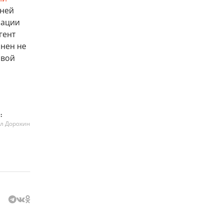
дней
зации
гент
инен не
овой
:
л Дорохин