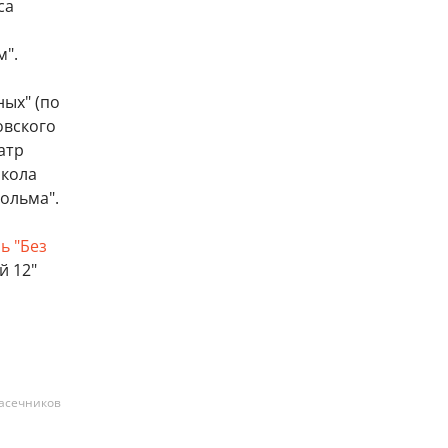
са
м".
ых" (по
овского
атр
Школа
ольма".
ь "Без
й 12"
асечников