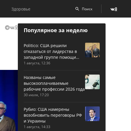
Здоровье
Популярное за неделю
Politico: США решили
отказаться от лидерства в
западной группе помощи
Украине
1 августа, 12:36
Названы самые
высокооплачиваемые
рабочие профессии 2026 года
30 июля, 17:20
Рубио: США намерены
возобновить переговоры РФ
и Украины
1 августа, 14:33