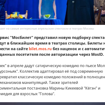
ает на самые интересные апрельские спектакли в театрах Москвы
рвис "Мосбилет" представил новую подборку спекта
дут в ближайшее время в театрах столицы. Билеты 
ести на сайте
bilet.mos.ru
без наценок и с автомат
данных посе
тителя после авторизации через MosID.
век" в апреле дадут сатирическую комедию по пьесе Мо
урсоньяк". Коллектив адаптировал её под современную
превратил классическую комедию положений в полноце
механизмов манипуляций. Также зрителей
риментальная постановка Марины Кикеевой "Кёгэн" и
медия для взрослых "Голова".