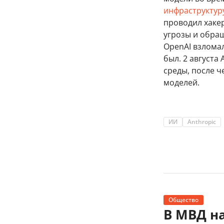
инфраструктуру
проводил хаке
угрозы и обращ
OpenAI взломал
был. 2 августа 
среды, после ч
моделей.
ИИ
Anthropic
Общество
В МВД н