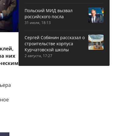
Польский МИД вызвал
российского посла
31 июля, 18:13
Сергей Собянин рассказал о
строительстве корпуса
клей,
Курчатовской школы
на них
2 августа, 17:27
ическим
льера
нное