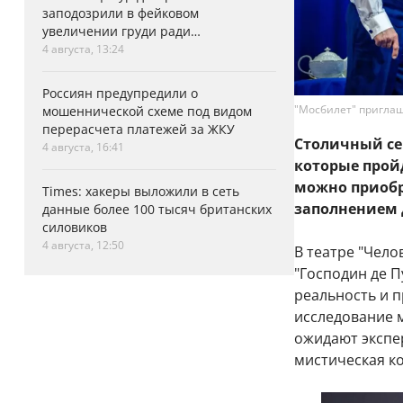
заподозрили в фейковом
увеличении груди ради
аэродинамики
4 августа, 13:24
Россиян предупредили о
"Мосбилет" приглаш
мошеннической схеме под видом
перерасчета платежей за ЖКУ
Столичный се
4 августа, 16:41
которые прой
можно приобр
Times: хакеры выложили в сеть
заполнением 
данные более 100 тысяч британских
силовиков
4 августа, 12:50
В театре "Чело
"Господин де П
реальность и 
исследование 
ожидают экспе
мистическая ко