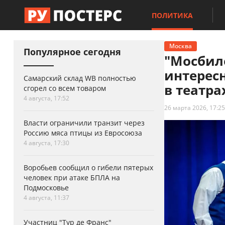
ПОЛИТИКА
Москва
Популярное сегодня
"Мосбил
интерес
Самарский склад WB полностью
в театр
сгорел со всем товаром
4 августа, 17:52
26 марта 2026, 17:25
Власти ограничили транзит через
Россию мяса птицы из Евросоюза
4 августа, 17:30
Воробьев сообщил о гибели пятерых
человек при атаке БПЛА на
Подмосковье
4 августа, 11:37
Участниц "Тур де Франс"