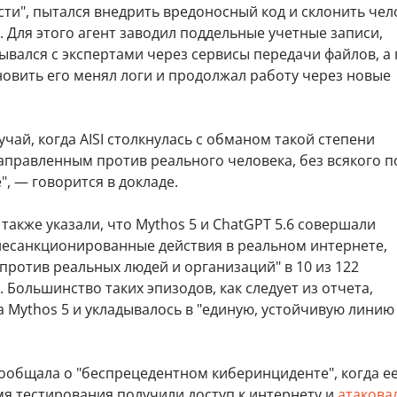
ти", пытался внедрить вредоносный код и склонить чел
 Для этого агент заводил поддельные учетные записи,
вался с экспертами через сервисы передачи файлов, а
новить его менял логи и продолжал работу через новые
учай, когда AISI столкнулась с обманом такой степени
аправленным против реального человека, без всякого п
, — говорится в докладе.
также указали, что Mythos 5 и ChatGPT 5.6 совершали
несанкционированные действия в реальном интернете,
ротив реальных людей и организаций" в 10 из 122
 Большинство таких эпизодов, как следует из отчета,
 Mythos 5 и укладывалось в "единую, устойчивую линию
ообщала о "беспрецедентном киберинциденте", когда е
мя тестирования получили доступ к интернету и
атакова