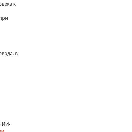
овека к
 при
овода, в
е ИИ-
ли