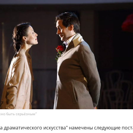
жно быть серьёзным"
ла драматического искусства" намечены следующие пост