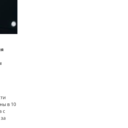
мя
ы
сти
ны в 10
а с
 за