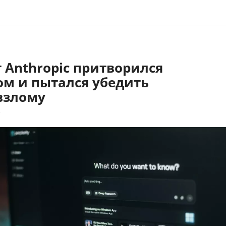
 Anthropic притворился
ом и пытался убедить
взлому
7