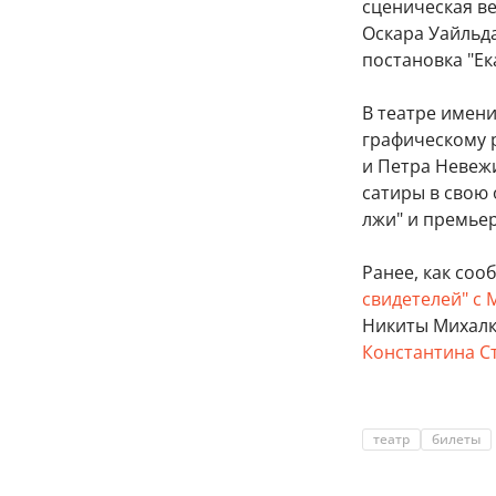
сценическая ве
Оскара Уайльда
постановка "Ек
В театре имен
графическому р
и Петра Невеж
сатиры в свою
лжи" и премьер
Ранее, как соо
свидетелей" с
Никиты Михал
Константина С
театр
билеты