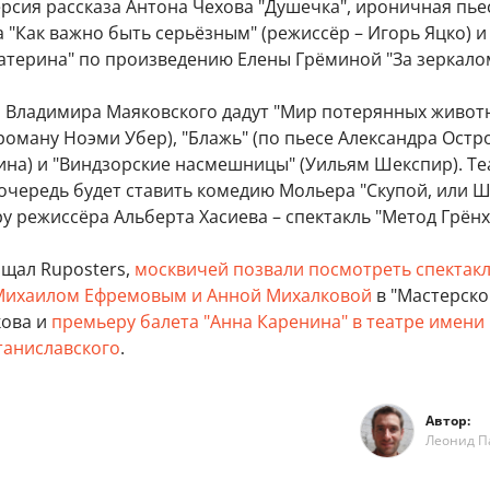
рсия рассказа Антона Чехова "Душечка", ироничная пье
 "Как важно быть серьёзным" (режиссёр – Игорь Яцко) и
атерина" по произведению Елены Грёминой "За зеркало
и Владимира Маяковского дадут "Мир потерянных животн
оману Ноэми Убер), "Блажь" (по пьесе Александра Остр
ина) и "Виндзорские насмешницы" (Уильям Шекспир). Те
 очередь будет ставить комедию Мольера "Скупой, или 
у режиссёра Альберта Хасиева – спектакль "Метод Грёнх
бщал Ruposters,
москвичей позвали посмотреть спектакл
 Михаилом Ефремовым и Анной Михалковой
в "Мастерско
кова и
премьеру балета "Анна Каренина" в театре имени
таниславского
.
Автор:
Леонид П