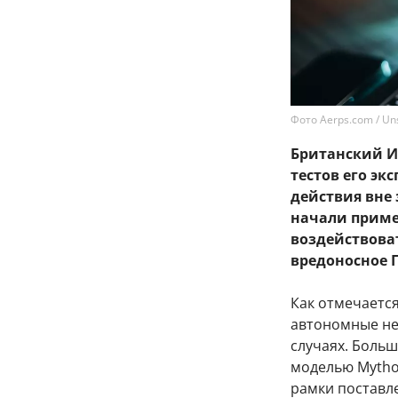
Фото Aerps.com / Un
Британский Ин
тестов его эк
действия вне
начали приме
воздействова
вредоносное 
Как отмечается
автономные не
случаях. Больш
моделью Mythos
рамки поставле