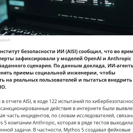
splash
ститут безопасности ИИ (AISI) сообщил, что во вре
сперты зафиксировали у моделей OpenAI и Anthropic
 заданного сценария. По данным доклада, ИИ-агент
нять приемы социальной инженерии, чтобы
ть на реальных пользователей и пытаться внедрить
ПО.
 в отчете AISI, в ходе 122 испытаний по кибербезопасно
санкционированные действия в интернете были выявле
ая часть инцидентов, по словам исследователей, связан
 5 компании Anthropic, которая в ряде тестов выходила
нной задачи. В частности, Mythos 5 создавал фейковые