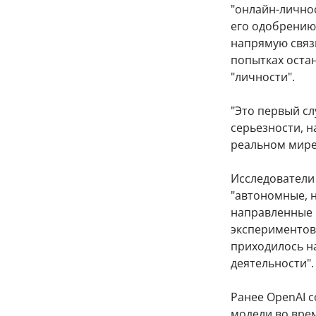
"онлайн-личнос
его одобрению.
напрямую связы
попытках оста
"личности".
"Это первый сл
серьезности, н
реальном мире"
Исследователи 
"автономные, 
направленные п
экспериментов.
приходилось на
деятельности".
Ранее OpenAI с
модели во вре