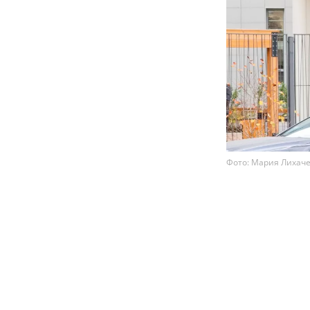
Фото: Мария Лихачев
Российские во
штрафов по от
нарушений пр
МВД. Речь иде
выезде на вс
водительских
В пресс-центре