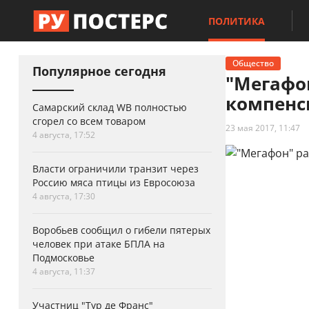
ПОЛИТИКА
Общество
Популярное сегодня
"Мегафон
компенс
Самарский склад WB полностью
сгорел со всем товаром
23 мая 2017, 11:47
4 августа, 17:52
Власти ограничили транзит через
Россию мяса птицы из Евросоюза
4 августа, 17:30
Воробьев сообщил о гибели пятерых
человек при атаке БПЛА на
Подмосковье
4 августа, 11:37
Участниц "Тур де Франс"