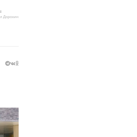
:
л Дорохин