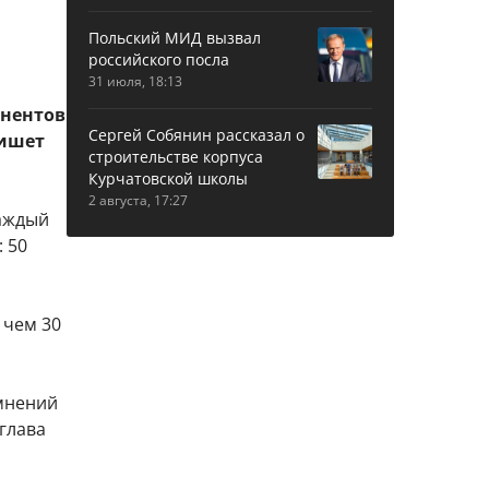
Польский МИД вызвал
российского посла
31 июля, 18:13
онентов
Сергей Собянин рассказал о
пишет
строительстве корпуса
Курчатовской школы
2 августа, 17:27
каждый
 50
 чем 30
омнений
глава