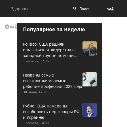
Здоровье
Популярное за неделю
Politico: США решили
отказаться от лидерства в
западной группе помощи
Украине
1 августа, 12:36
Названы самые
высокооплачиваемые
рабочие профессии 2026 года
30 июля, 17:20
Рубио: США намерены
возобновить переговоры РФ
и Украины
1 августа, 14:33