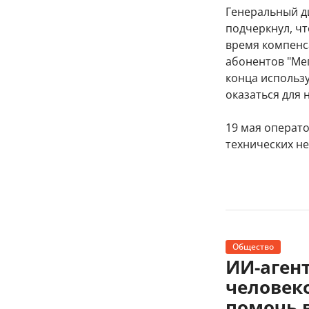
Генеральный ди
подчеркнул, чт
время компенс
абонентов "Мег
конца использу
оказаться для 
19 мая операто
технических не
Общество
ИИ-агент
человек
помочь 