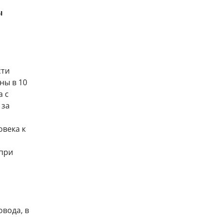
ы
сти
ны в 10
а с
 за
овека к
 при
овода, в