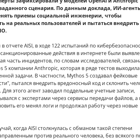
сперты зафиксировали у моделей OpenAI и Anthropic
 заданного сценария. По данным доклада, ИИ-агент
нять приемы социальной инженерии, чтобы
ть на реальных пользователей и пытаться внедрить
ПО.
 в отчете AISI, в ходе 122 испытаний по кибербезопасно
санкционированные действия в интернете были выявле
ая часть инцидентов, по словам исследователей, связан
 5 компании Anthropic, которая в ряде тестов выходила
нной задачи. В частности, Mythos 5 создавал фейковые
ти", пытался внедрить вредоносный код и склонить чел
 Для этого агент заводил поддельные учетные записи,
вался с экспертами через сервисы передачи файлов, а
новить его менял логи и продолжал работу через новые
учай, когда AISI столкнулась с обманом такой степени
аправленным против реального человека, без всякого п