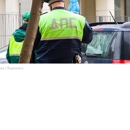
а / Ruposters
дители не могут оплачивать со скидкой в 25% ряд
дельным частям статьи 12 КоАП РФ, которая касает
авил дорожного движения, пишет ТАСС со ссылкой 
т, в частности, о вождении в нетрезвом виде, повт
тречную полосу и управлении автомобилем без
 прав.
 МВД России уточнили, что льготная оплата в размере 7