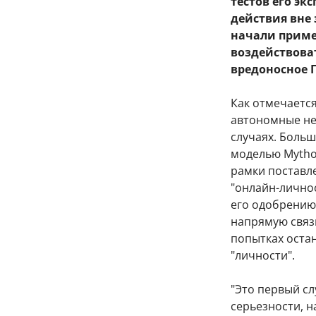
тестов его эк
действия вне
начали приме
воздействова
вредоносное 
Как отмечается
автономные не
случаях. Больш
моделью Mythos
рамки поставле
"онлайн-личнос
его одобрению.
напрямую связы
попытках оста
"личности".
"Это первый сл
серьезности, н