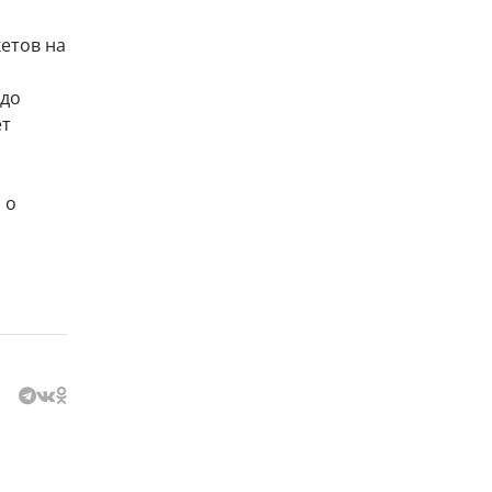
кетов на
 до
ет
и
о