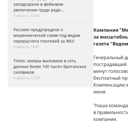
заподозрили в фейковом
увеличении груди ради
аэродинамики
4 августа, 13:24
Россиян предупредили о
Компания "Ме
мошеннической схеме под видом
за масштабны
перерасчета платежей за ЖКУ
газета "Ведом
4 августа, 16:41
Генеральный д
Times: хакеры выложили в сеть
пострадавший 
данные более 100 тысяч британских
минут голосово
силовиков
бесплатный пр
4 августа, 12:50
Компенсацию м
июня.
"Наша команда 
в правильности
компании.