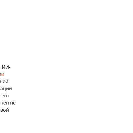
е ИИ-
ли
дней
зации
гент
инен не
овой