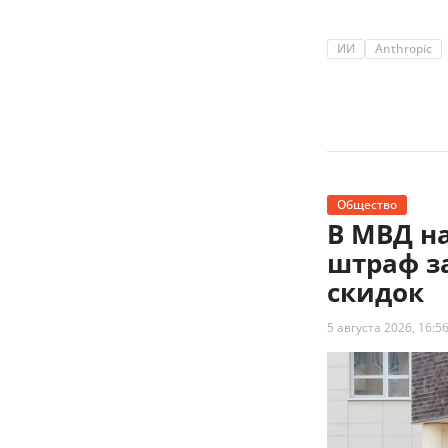
ИИ
Anthropic
Общество
В МВД н
штраф з
скидок
5 августа 2026, 16:5