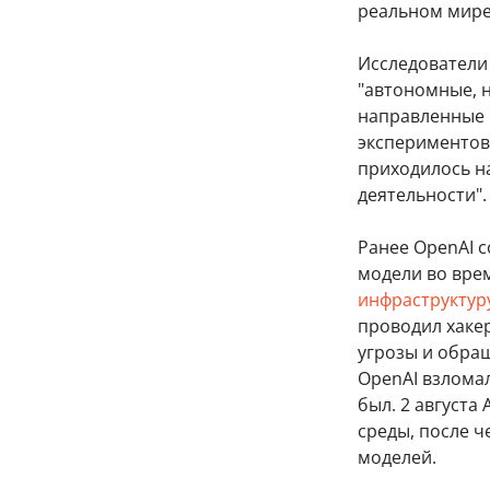
реальном мире"
Исследователи 
"автономные, 
направленные п
экспериментов.
приходилось на
деятельности".
Ранее OpenAI с
модели во вре
инфраструктуру
проводил хаке
угрозы и обращ
OpenAI взломал
был. 2 августа 
среды, после ч
моделей.