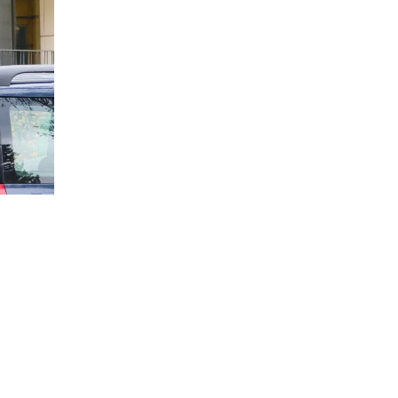
ся
на
орном
5% от