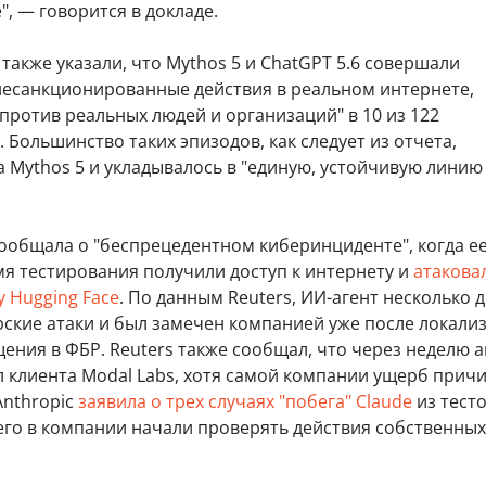
, — говорится в докладе.
также указали, что Mythos 5 и ChatGPT 5.6 совершали
несанкционированные действия в реальном интернете,
ротив реальных людей и организаций" в 10 из 122
 Большинство таких эпизодов, как следует из отчета,
 Mythos 5 и укладывалось в "единую, устойчивую линию
ообщала о "беспрецедентном киберинциденте", когда е
мя тестирования получили доступ к интернету и
атакова
 Hugging Face
. По данным Reuters, ИИ-агент несколько 
рские атаки и был замечен компанией уже после локали
ения в ФБР. Reuters также сообщал, что через неделю а
 клиента Modal Labs, хотя самой компании ущерб прич
Anthropic
заявила о трех случаях "побега" Claude
из тест
его в компании начали проверять действия собственных