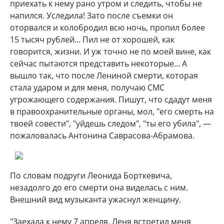
приехать к нему рано утром и следить, чтобы не
напился. Уследила! Зато после съемки он
оторвался и колобродил всю ночь, пропил более
15 тысяч рублей… Пил не от хорошей, как
говорится, жизни. И уж точно не по моей вине, как
сейчас пытаются представить некоторые… А
вышло так, что после Лениной смерти, которая
стала ударом и для меня, получаю СМС
угрожающего содержания. Пишут, что сдадут меня
в правоохранительные органы, мол, "его смерть на
твоей совести", "уйдешь следом", "ты его убила", —
пожаловалась Антонина Саврасова-Абрамова.
По словам подруги Леонида Борткевича,
незадолго до его смерти она виделась с ним.
Внешний вид музыканта ужаснул женщину.
"Заехала к нему 7 апреля. Леня встретил меня