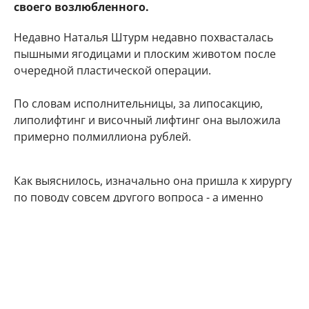
своего возлюбленного.
Недавно Наталья Штурм недавно похвасталась
пышными ягодицами и плоским животом после
очередной пластической операции.
По словам исполнительницы, за липосакцию,
липолифтинг и височный лифтинг она выложила
примерно полмиллиона рублей.
Как выяснилось, изначально она пришла к хирургу
по поводу совсем другого вопроса - а именно
восстановления девственности.
"Да, делала попу. Но изначально я пришла в
клинику для другого — хотела, чтобы мне сделали
интимную пластику. Ну вот я девственность смогла
восстановить перед свадьбой", - рассказала