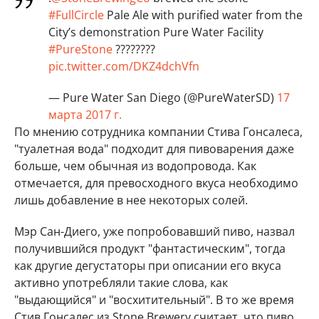
#FullCircle
Pale Ale with purified water from the
City’s demonstration Pure Water Facility
#PureStone
????????
pic.twitter.com/DKZ4dchVfn
— Pure Water San Diego (@PureWaterSD)
17
марта 2017 г.
По мнению сотрудника компании Стива Гонсалеса,
"туалетная вода" подходит для пивоварения даже
больше, чем обычная из водопровода. Как
отмечается, для превосходного вкуса необходимо
лишь добавление в нее некоторых солей.
Мэр Сан-Диего, уже попробовавший пиво, назвал
получившийся продукт "фантастическим", тогда
как другие дегустаторы при описании его вкуса
активно употребляли такие слова, как
"выдающийся" и "восхитительный". В то же время
Стив Гонсалес из Stone Brewery считает, что пиво