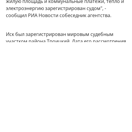
жилую площадь и коммунальные платежи, тепло и
электроэнергию зарегистрирован судом", -
сообщил РИА Новости собеседник агентства.
Иск был зарегистрирован мировым судебным
участком района Троицкий. Дата его рассмотрения
еще не была назначена.
Сколько Алла Пугачева задолжала
газовикам за коммуналку
По данным Telegram-канала Mash, размер
задолженности Аллы Пугачевой столичным
газовикам достиг 15 тысяч рублей.
Именно эту сумму супруга признанного в РФ
иноагентом Максима Галкина** якобы
недоплатила за минувшие май и июнь.