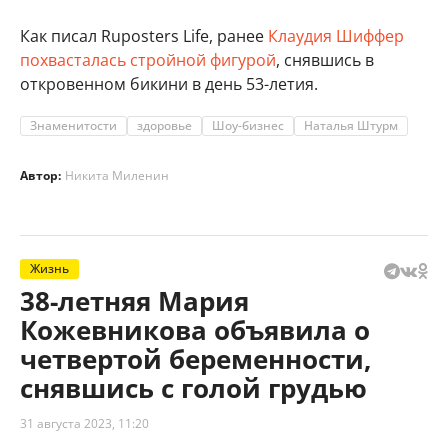
Как писал Ruposters Life, ранее
Клаудия Шиффер
похвасталась стройной фигурой
, снявшись в
откровенном бикини в день 53-летия.
Знаменитости
здоровье
Шоу-бизнес
Наталья Штурм
Автор:
Никита Миленин
Жизнь
38-летняя Мария
Кожевникова объявила о
четвертой беременности,
снявшись с голой грудью
31 августа 2023, 11:20