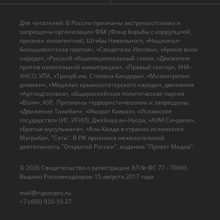
Для читателей: В России признаны экстремистскими и
запрещены организации ФБК (Фонд борьбы с коррупцией,
признан иноагентом), Штабы Навального, «Национал-
большевистская партия», «Свидетели Иеговы», «Армия воли
народа», «Русский общенациональный союз», «Движение
против нелегальной иммиграции», «Правый сектор», УНА-
УНСО, УПА, «Тризуб им. Степана Бандеры», «Мизантропик
дивижн», «Меджлис крымскотатарского народа», движение
«Артподготовка», общероссийская политическая партия
«Воля», АУЕ. Признаны террористическими и запрещены:
«Движение Талибан», «Имарат Кавказ», «Исламское
государство» (ИГ, ИГИЛ), Джебхад-ан-Нусра, «АУМ Синрике»,
«Братья-мусульмане», «Аль-Каида в странах исламского
Магриба», "Сеть". В РФ признана нежелательной
деятельность "Открытой России", издания "Проект Медиа".
© 2026 Cвидетельство о регистрации ЭЛ № ФС 77 - 70693
Выдано Роскомнадзором 15 августа 2017 года
mail@ruposters.ru
+7 (495) 920-10-27