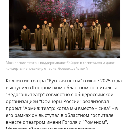
Московские театры поддерживают бойцов в госпиталях и дают
концерты неподалёку от зоны боевых действий
Коллектив театра "Русская песня" в июне 2025 года
выступил в Костромском областном госпитале, а
"Ведогонь-театр" совместно с общероссийской
организацией "Офицеры России" реализовал
проект "Армия: театр: когда мы вместе – сила" – в
его рамках он выступал в областном госпитале
вместе с театром имени Гоголя и "Ромэном".