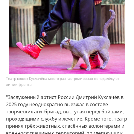
Театр кошек Куклачёва много раз гастролировал неподалёку от
линии фронта
"Заслуженный артист России Дмитрий Куклачёв в
2025 году неоднократно выезжал в составе
творческих агитбригад, выступая перед бойцами,
проходящими службу и лечение. Кроме того, театр
принял трёх животных, спасённых волонтерами и
военнослужащими с территорий, прилегающих к