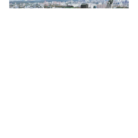
Программы КРТ предусматривают создание современных городских
кварталов на неэффективно используемых участках
До этого мэр подчёркивал:
программа КРТ
становится катализатором возрождения целых
районов
и способствует достижению целей
национального проекта "Инфраструктура для
жизни".