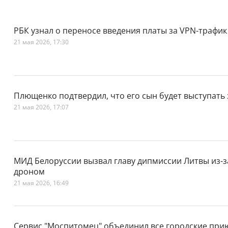
РБК узнал о переносе введения платы за VPN-трафик
21 мая 2026, 17:30
Плющенко подтвердил, что его сын будет выступать
21 мая 2026, 17:07
МИД Белоруссии вызвал главу дипмиссии Литвы из-з
дроном
21 мая 2026, 16:49
Сервис "Моспитомец" объединил все городские при