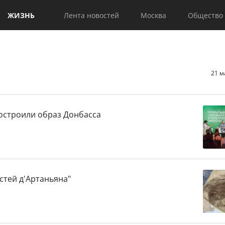
ЖИЗНЬ
Лента новостей
Москва
Общество
21 м
остроили образ Донбасса
стей д'Артаньяна"