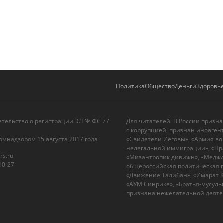
Политика
Общество
Деньги
Здоровь
етельство о регистрации ЭЛ № ФС 77
Для читателей: В России призн
с коррупцией, признан иноаген
омнадзором 15 августа 2017 года
«Свидетели Иеговы», «Армия во
нелегальной иммиграции», «Пра
rs.ru
«Мизантропик дивижн», «Меджли
10-27
общероссийская политическая п
«Движение Талибан», «Имарат Ка
«АУМ Синрике», «Братья-мусульм
признана нежелательной деятел