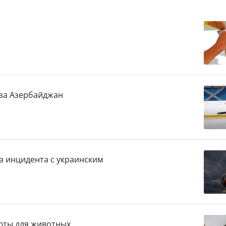
 за Азербайджан
а инцидента с украинским
юты для животных