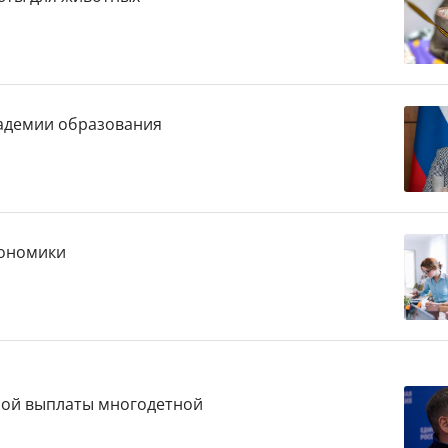
кадемии образования
кономики
щной выплаты многодетной