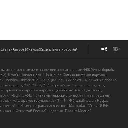
е
Статьи
Авторы
Мнения
Жизнь
Лента новостей
аны экстремистскими и запрещены организации ФБК (Фонд борьбы
том), Штабы Навального, «Национал-большевистская партия»,
ли народа», «Русский общенациональный союз», «Движение против
вый сектор», УНА-УНСО, УПА, «Тризуб им. Степана Бандеры»,
с крымскотатарского народа», движение «Артподготовка»,
артия «Воля», АУЕ. Признаны террористическими и запрещены:
вказ», «Исламское государство» (ИГ, ИГИЛ), Джебхад-ан-Нусра,
ане», «Аль-Каида в странах исламского Магриба», "Сеть". В РФ
ьность "Открытой России", издания "Проект Медиа".