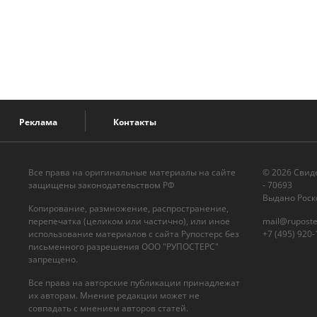
Реклама
Контакты
Все права на оригинальные материалы на сайте
© 2026 Cвид
защищены законодательством РФ
- 70693
Выдано Роск
Копирование, размножение, распространение,
перепечатка (целиком или частично), или иное
mail@ruposte
использование материалов с сайта Рупостерс без
+7 (495) 920-
письменного разрешения ООО "РУПОСТЕРС"
запрещено.
Все права на авторские публикации принадлежат
их авторам. Мнение редакции может не
совпадать с мнением авторов статей.