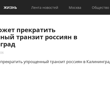
ЖИЗНЬ
Лента новостей
Москва
Общество
ожет прекратить
ный транзит россиян в
град
:06