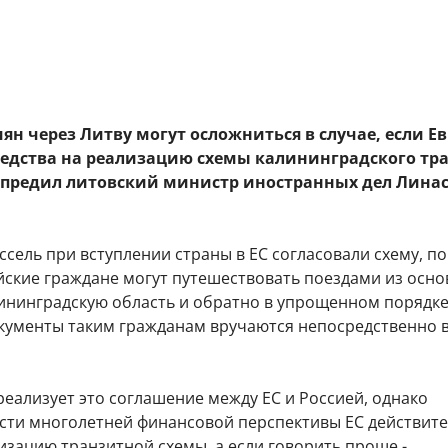
ян через Литву могут осложниться в случае, если Е
редства на реализацию схемы калининградского тр
упредил литовский министр иностранных дел Лина
сель при вступлении страны в ЕС согласовали схему, по
йские граждане могут путешествовать поездами из осн
лининградскую область и обратно в упрощенном порядке
кументы таким гражданам вручаются непосредственно 
реализует это соглашение между ЕС и Россией, однако
сти многолетней финансовой перспективы ЕС действит
изацию транзитной схемы, а если говорить проще -