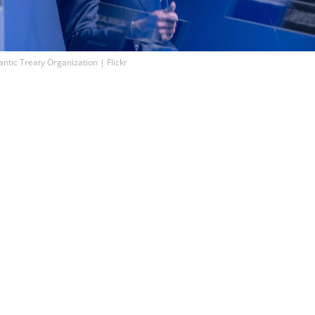
tic Treaty Organization | Flickr
разведка пересмотрела свои оценки и теперь допус
 ближайшие годы может попытаться "проверить ре
ным действиям. Об этом сообщает The Wall Street Jou
оклады американских спецслужб. В США считают, чт
нарии могут быть реализованы в период с этой осен
ериканских специалистов, речь может идти о кибератак
з стран альянса, отправке вооруженных групп без
ых знаков или ограниченном вторжении на восточный 
ость наземной операции в Вашингтоне оценивают как
ако считают, что со временем она может увеличиться. 
 Североатлантического договора однозначно предусматр
борону в случае вооруженного нападения, но не дает с