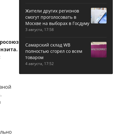
Жители других регионов
смогут проголосовать в
Москве на выборах в Госдуму
3 августа, 17:58
вросоюз
Самарский склад WB
анзита.
полностью сгорел со всем
с
товаром
4 августа, 17:52
овной
.
в
ельно