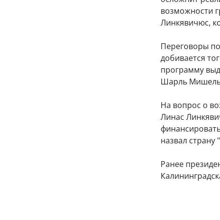
возможности гр
Линкявичюс, ко
Переговоры по 
добивается тог
программу выд
Шарль Мишель 
На вопрос о в
Линас Линкявич
финансировать 
назвал страну 
Ранее президе
Калининградска