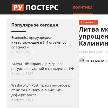
ПОЛИТИКА
Политика
Популярное сегодня
Литва м
упрощен
Economist предупредил
Калинин
инвестирующие в ИИ страны об
опасности
21 февраля 2020, 12
6 августа, 17:38
Залужный: Украина исчерпала
ресурс вооружений в конфликте с РФ
6 августа, 12:37
Washington Post: Трамп потребовал
от шефа Пентагона объяснить
дефицит ракет
6 августа, 14:11