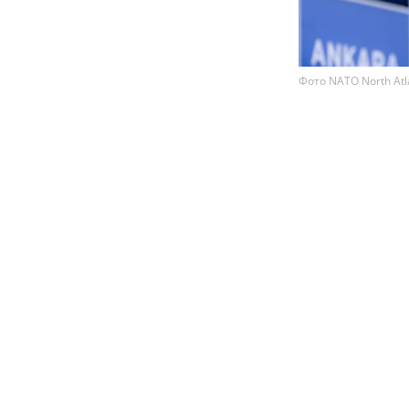
Фото NATO North Atlan
Американская 
что Россия в
НАТО" к ответ
ссылкой на д
подобные сце
2029 года.
По оценкам ам
против одной и
опознавательн
НАТО. Вероятн
невысокую, одн
этом статья 5
коллективную о