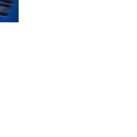
кает,
шимость
rnal со
о
и до
е
фланг
При
ивает
толь