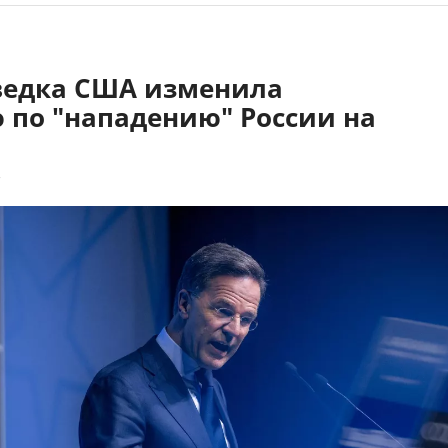
зведка США изменила
 по "нападению" России на
7