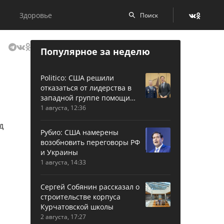
Здоровье
Популярное за неделю
Politico: США решили
отказаться от лидерства в
западной группе помощи
Украине
1 августа, 12:36
Рубио: США намерены
возобновить переговоры РФ
и Украины
1 августа, 14:33
Сергей Собянин рассказал о
строительстве корпуса
Курчатовской школы
2 августа, 17:27