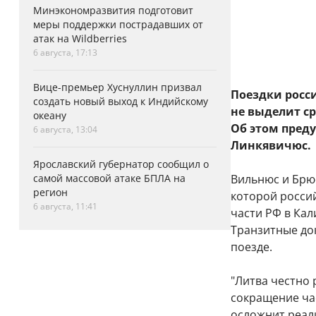
Минэкономразвития подготовит
меры поддержки пострадавших от
атак на Wildberries
6 августа, 17:13
Вице-премьер Хуснуллин призвал
Поездки росси
создать новый выход к Индийскому
не выделит с
океану
Об этом пред
6 августа, 13:04
Линкявичюс.
Ярославский губернатор сообщил о
самой массовой атаке БПЛА на
Вильнюс и Брюс
регион
которой росси
6 августа, 11:41
части РФ в Ка
Транзитные до
поезде.
"Литва честно 
сокращение ча
осложнит реал