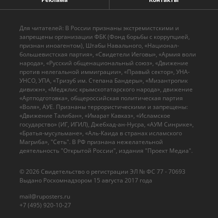
Для читателей: В России признаны экстремистскими и
запрещены организации ФБК (Фонд борьбы с коррупцией,
признан иноагентом), Штабы Навального, «Национал-
большевистская партия», «Свидетели Иеговы», «Армия воли
народа», «Русский общенациональный союз», «Движение
против нелегальной иммиграции», «Правый сектор», УНА-
УНСО, УПА, «Тризуб им. Степана Бандеры», «Мизантропик
дивижн», «Меджлис крымскотатарского народа», движение
«Артподготовка», общероссийская политическая партия
«Воля», АУЕ. Признаны террористическими и запрещены:
«Движение Талибан», «Имарат Кавказ», «Исламское
государство» (ИГ, ИГИЛ), Джебхад-ан-Нусра, «АУМ Синрике»,
«Братья-мусульмане», «Аль-Каида в странах исламского
Магриба», "Сеть". В РФ признана нежелательной
деятельность "Открытой России", издания "Проект Медиа".
© 2026 Cвидетельство о регистрации ЭЛ № ФС 77 - 70693
Выдано Роскомнадзором 15 августа 2017 года
mail@ruposters.ru
+7 (495) 920-10-27