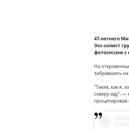
47-летнего М
Экс-солист гр
фотосессию с
На откровенны
забравшись на
"Таких, как я, 
скверу иду", —
процитировав 