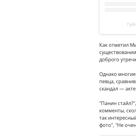
Публ
Как отметил М
существовании
доброго утречк
Однако многие
певца, сравнив
скандал — акте
"Панин стайл?"
комменты, скол
так интересный.
фото", "Не оче