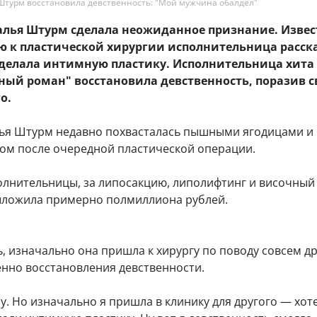
Штурм восстановила девственность: "Мой мужчина обалдел"
талья Штурм сделала неожиданное признание. Извес
ю к пластической хирургии исполнительница расск
сделала интимную пластику. Исполнительница хита 
ный роман" восстановила девственность, поразив с
о.
ья Штурм недавно похвасталась пышными ягодицами и
ом после очередной пластической операции.
олнительницы, за липосакцию, липолифтинг и височный
ыложила примерно полмиллиона рублей.
, изначально она пришла к хирургу по поводу совсем д
енно восстановления девственности.
пу. Но изначально я пришла в клинику для другого — хот