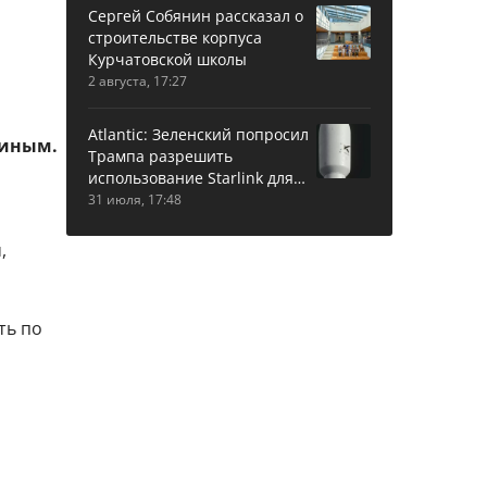
Сергей Собянин рассказал о
строительстве корпуса
Курчатовской школы
2 августа, 17:27
Atlantic: Зеленский попросил
ниным.
Трампа разрешить
использование Starlink для
ударов по РФ
31 июля, 17:48
,
ть по