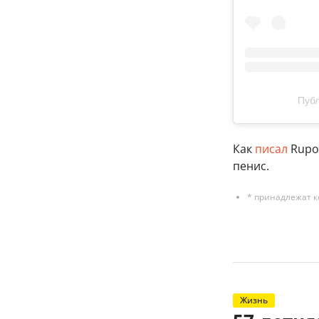
Публ
Как
писал
Rupos
пенис.
* принадлежат к
Жизнь