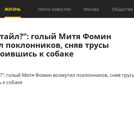
ЖИЗНЬ
Лента новостей
Москва
Общество
стайл?": голый Митя Фомин
л поклонников, сняв трусы
роившись к собаке