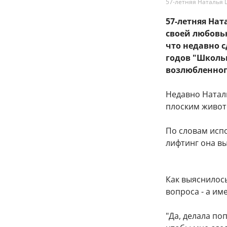
57-летняя Наталья 
57-летняя На
своей любовь
что недавно 
годов "Школь
возлюбленног
Недавно Натал
плоским живот
По словам исп
лифтинг она в
Как выяснилось
вопроса - а им
"Да, делала по