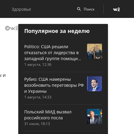
Здоровье
Популярное за неделю
Politico: США решили
отказаться от лидерства в
западной группе помощи
Украине
1 августа, 12:36
Рубио: США намерены
возобновить переговоры РФ
и Украины
1 августа, 14:33
Польский МИД вызвал
российского посла
31 июля, 18:13