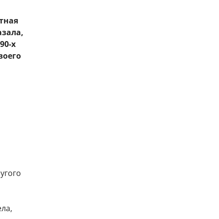
тная
азала,
90-х
воего
ругого
ела,