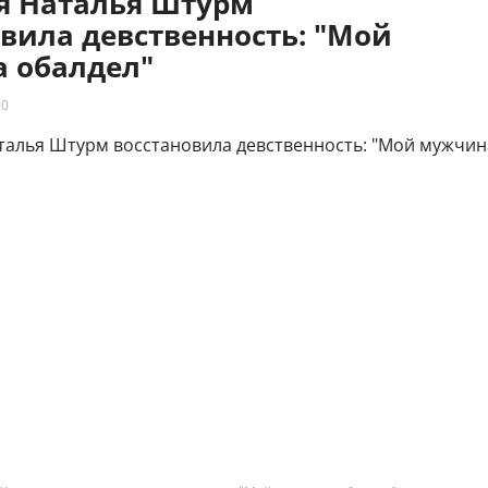
яя Наталья Штурм
вила девственность: "Мой
 обалдел"
20