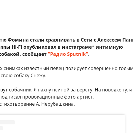
итю Фомина стали сравнивать в Сети с Алексеем Па
уппы Hi-Fi опубликовал в инстаграме* интимную
 собакой, сообщает
"
Радио Sputnik
"
.
х снимках известный певец позирует совершенно голым
 свою собаку Снежу.
зовут собачник. Я пахну псиной за версту. На поводке гуля
 подписал провокационные фото артист,
стихотворение А. Нерубашкина.