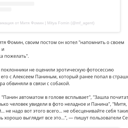
икация от Митя Фомин | Mitya Fomin (@mf_agent)
итя Фомин, своим постом он хотел "напомнить о своем
 и
а пожелать".
 поклонники не оценили эротическую фотосессию
 его с Алексеем Паниным, который ранее попал в стра
ра обвиняли в связи с собакой.
, "Панин автоматом в голове всплывает", "Зашла почита
ько человек увидели в фото неладное и Панина", "Митя,
.. не надо вот этого всего... не обесценивайте себя так
нь хорошо выглядит все это...", — пишут пользователи Се