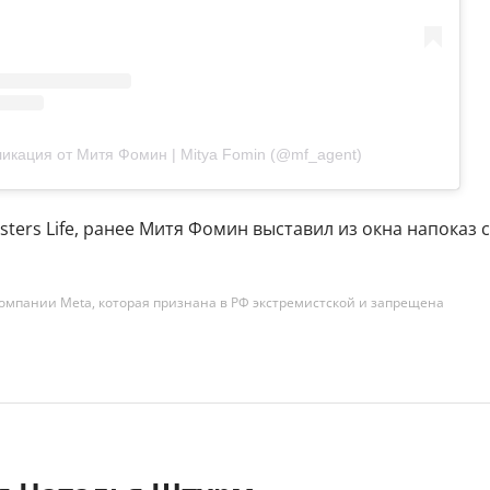
икация от Митя Фомин | Mitya Fomin (@mf_agent)
ters Life, ранее Митя Фомин выставил из окна напоказ 
омпании Meta, которая признана в РФ экстремистской и запрещена