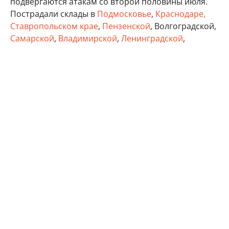
подвергаются атакам со второй половины июля.
Пострадали склады в
Подмосковье
,
Краснодаре,
Ставропольском крае
,
Пензенской
, Волгоградской,
Самарской
,
Владимирской
,
Ленинградской
,
Тверской
, Тульской областях, а также в Удмуртии,
Татарстане и Крыму.
бизнес
Минэкономразвития России
Wildberries
Автор:
Виктор Садальцев
Реклама
Контакты