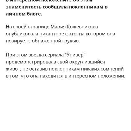
знаменитость сообщила поклонникам в
личном блоге.
На своей странице Мария Кожевникова
опубликовала пикантное фото, на котором она
позирует с обнаженной грудью.
При этом звезда сериала "Универ"
продемонстрировала свой округлившийся
живот, не оставив поклонникам никаких сомнений
в том, что она находится в интересном положении.
"Делюсь с Вами самым заветным. Даже многие
друзья и знакомые не знают) Наша любовь
множится", - подписала фото артистка.
Подписчики Марии Кожевниковой тут же стали
поздравлять в комментариях своего кумира с