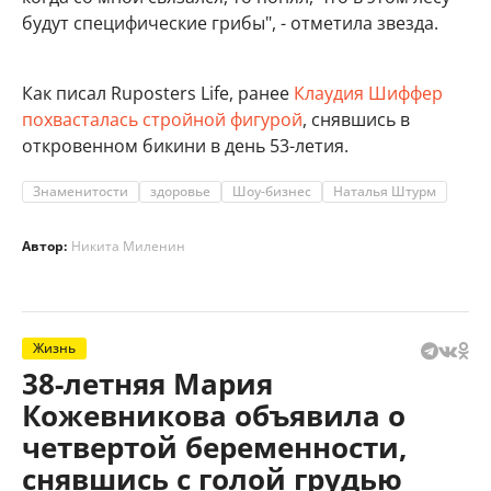
будут специфические грибы", - отметила звезда.
Как писал Ruposters Life, ранее
Клаудия Шиффер
похвасталась стройной фигурой
, снявшись в
откровенном бикини в день 53-летия.
Знаменитости
здоровье
Шоу-бизнес
Наталья Штурм
Автор:
Никита Миленин
Жизнь
38-летняя Мария
Кожевникова объявила о
четвертой беременности,
снявшись с голой грудью