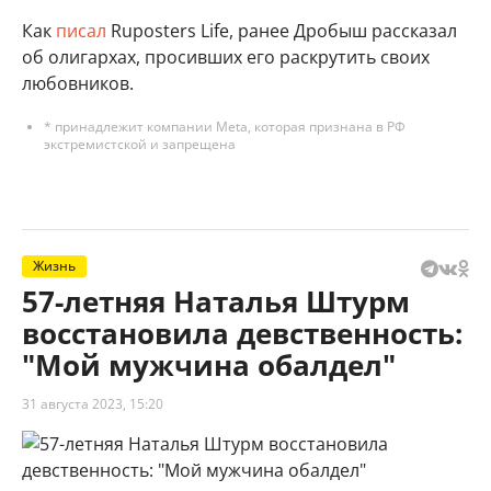
Как
писал
Ruposters Life, ранее Дробыш рассказал
об олигархах, просивших его раскрутить своих
любовников.
* принадлежит компании Meta, которая признана в РФ
экстремистской и запрещена
Жизнь
57-летняя Наталья Штурм
восстановила девственность:
"Мой мужчина обалдел"
31 августа 2023, 15:20