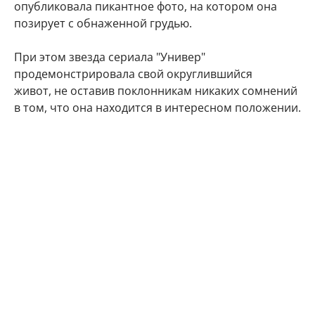
опубликовала пикантное фото, на котором она
позирует с обнаженной грудью.
При этом звезда сериала "Универ"
продемонстрировала свой округлившийся
живот, не оставив поклонникам никаких сомнений
в том, что она находится в интересном положении.
"Делюсь с Вами самым заветным. Даже многие
друзья и знакомые не знают) Наша любовь
множится", - подписала фото артистка.
Подписчики Марии Кожевниковой тут же стали
поздравлять в комментариях своего кумира с
радостным событием.
Мой поздравления, дорогая!!! Кайф!!!