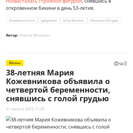
похвасталась стройной фигурой
, снявшись в
откровенном бикини в день 53-летия.
Знаменитости
здоровье
Шоу-бизнес
Наталья Штурм
Автор:
Никита Миленин
Жизнь
38-летняя Мария
Кожевникова объявила о
четвертой беременности,
снявшись с голой грудью
31 августа 2023, 11:20