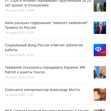
FT: США и Япония переживают крупнейший за 25
лет кризис в отношениях
14 июля 2025, 13:44
Axios раскрыл содержание "важного заявления"
Трампа по России
14 июля 2025, 12:39
Социальный фонд России отметил трёхлетие
работы
14 июля 2025, 12:25
Германия отказалась передавать Украине ЗРК
Patriot и ракеты Taurus
14 июля 2025, 12:14
Скончался кинорежиссер Александр Митта
14 июля 2025, 11:41
ФСБ сорвала подрыв машины военного в Крыму