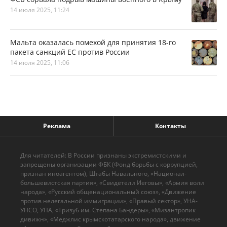
14 июля 2025, 11:24
Мальта оказалась помехой для принятия 18-го
пакета санкций ЕС против России
14 июля 2025, 11:06
Реклама
Контакты
Для читателей: В России признаны экстремистскими и
запрещены организации ФБК (Фонд борьбы с коррупцией,
признан иноагентом), Штабы Навального, «Национал-
большевистская партия», «Свидетели Иеговы», «Армия воли
народа», «Русский общенациональный союз», «Движение
против нелегальной иммиграции», «Правый сектор», УНА-
УНСО, УПА, «Тризуб им. Степана Бандеры», «Мизантропик
дивижн», «Меджлис крымскотатарского народа», движение