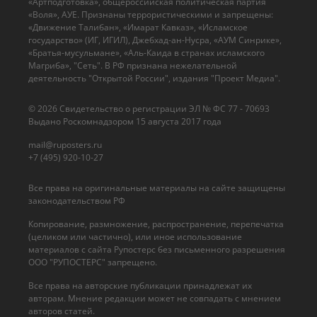
«Артподготовка», общероссийская политическая партия
«Воля», АУЕ. Признаны террористическими и запрещены:
«Движение Талибан», «Имарат Кавказ», «Исламское
государство» (ИГ, ИГИЛ), Джебхад-ан-Нусра, «АУМ Синрике»,
«Братья-мусульмане», «Аль-Каида в странах исламского
Магриба», "Сеть". В РФ признана нежелательной
деятельность "Открытой России", издания "Проект Медиа".
© 2026 Cвидетельство о регистрации ЭЛ № ФС 77 - 70693
Выдано Роскомнадзором 15 августа 2017 года
mail@ruposters.ru
+7 (495) 920-10-27
Все права на оригинальные материалы на сайте защищены
законодательством РФ
Копирование, размножение, распространение, перепечатка
(целиком или частично), или иное использование
материалов с сайта Рупостерс без письменного разрешения
ООО "РУПОСТЕРС" запрещено.
Все права на авторские публикации принадлежат их
авторам. Мнение редакции может не совпадать с мнением
авторов статей.