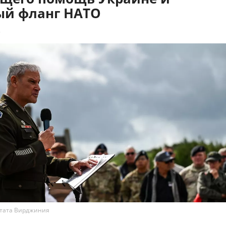
ый фланг НАТО
8
тата Вирджиния