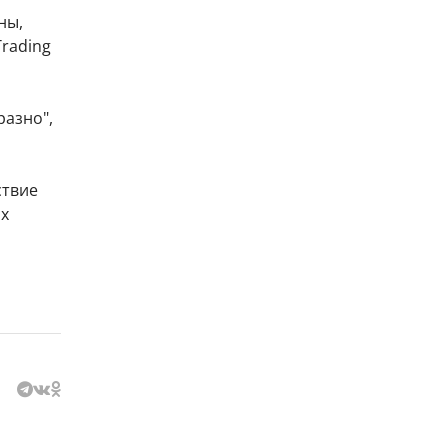
ны,
rading
разно",
твие
ых