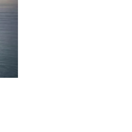
ы и
ачение
о
орые