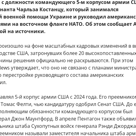
л с должности командующего 5-м корпусом армии 
енанта Чарльза Костанцу, который занимался
й военной помощи Украине и руководил американ
ями на восточном фланге НАТО. Об этом сообщает 
кой на источники.
роизошло на фоне масштабных кадровых изменений в 
одстве США, затронувших более 20 высокопоставленны
чины решения официально не раскрываются. При этом
ews утверждает, что оно не связано с планами министр
по перестройке руководящего состава американских
ил.
авлял 5-й корпус армии США с 2024 года. Его преемнико
 Томас Фелти, чью кандидатуру одобрил Сенат США. До 
полняющим обязанности командующего корпусом был
ерал Джон Маунтфорд. В апреле Пентагон также объяви
ьника штаба Сухопутных войск генерала Рэнди Джорджа,
емником называли заместителя начальника штаба ар