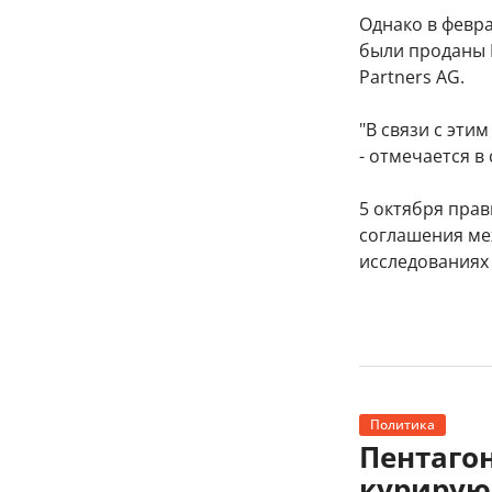
Однако в февра
были проданы П
Partners AG.
"В связи с эти
- отмечается в
5 октября пра
соглашения ме
исследованиях 
Политика
Пентагон
курирую