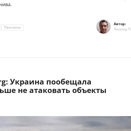
нива.
Автор:
Пентагон
Леонид П
rg: Украина пообещала
ьше не атаковать объекты
2