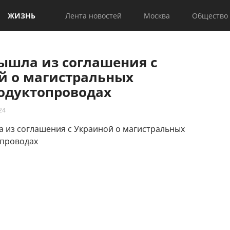
ЖИЗНЬ
Лента новостей
Москва
Общество
вышла из соглашения с
й о магистральных
одуктопроводах
24