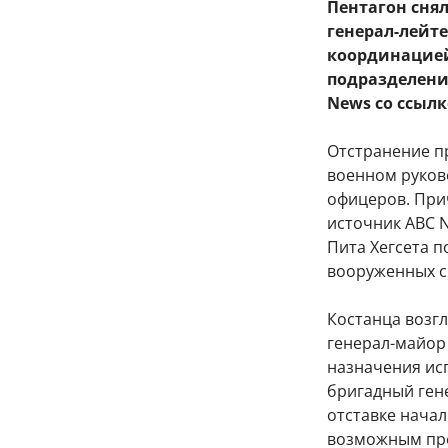
Пентагон сня
генерал-лейт
координацие
подразделени
News со ссыл
Отстранение п
военном руков
офицеров. При
источник ABC N
Пита Хегсета 
вооруженных с
Костанца возгл
генерал-майор
назначения ис
бригадный ген
отставке начал
возможным пре