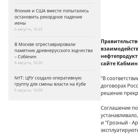
Япония и США вместе попытались
остановить рекордное падение
иены
6 августа, 16:22
Правительств
В Москве отреставрировали
взаимодейств
памятник древнерусского зодчества
нефтепродукт
– Собянин
6 августа, 16:20
сайте Кабмин
NYT: ЦРУ создало оперативную
"В соответстви
группу для смены власти на Кубе
договорах Рос
6 августа, 16:09
решение прекра
Соглашение по
устанавливало
и "Грозный - А
эксплуатируют