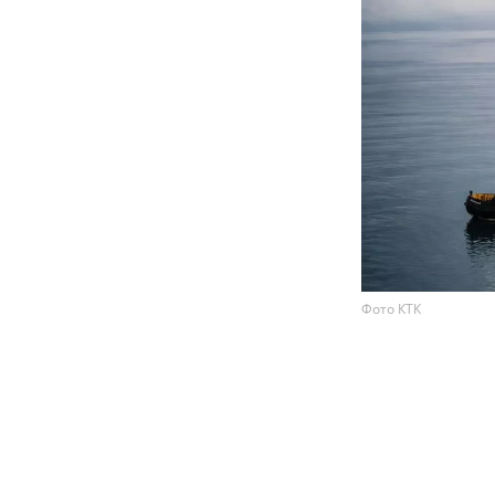
Фото КТК
США убедили 
объекты инфр
для экспорта 
ссылкой на н
По данным аген