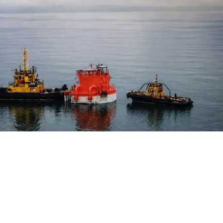
Украину воздержаться от атак на нефтяные танкер
аструктуры в Черном море, имеющие ключевое зн
казахстанской нефти. Об этом сообщает Bloomberg с
еназванного американского чиновника.
тства, Киев организовал контактные пункты, через кот