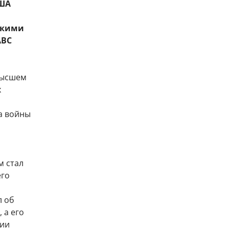
США
скими
ABC
высшем
х
а войны
м стал
его
л об
 а его
мии