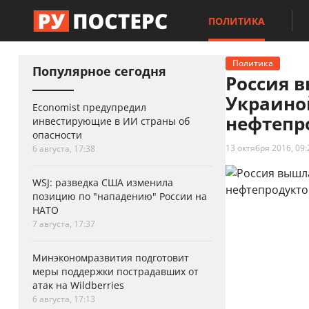
ПОЛИТИКА
Политика
Популярное сегодня
Россия 
Украино
Economist предупредил
нефтепр
инвестирующие в ИИ страны об
опасности
13 октября 2016, 09:
6 августа, 17:38
WSJ: разведка США изменила
позицию по "нападению" России на
НАТО
7 августа, 17:37
Минэкономразвития подготовит
меры поддержки пострадавших от
атак на Wildberries
6 августа, 17:13