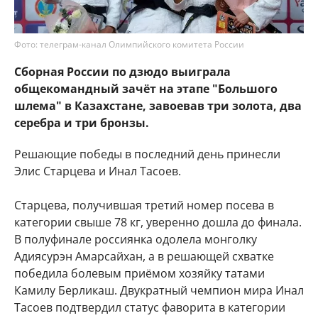
Фото: телеграм-канал Олимпийского комитета России
Сборная России по дзюдо выиграла
общекомандный зачёт на этапе "Большого
шлема" в Казахстане, завоевав три золота, два
серебра и три бронзы.
Решающие победы в последний день принесли
Элис Старцева и Инал Тасоев.
Старцева, получившая третий номер посева в
категории свыше 78 кг, уверенно дошла до финала.
В полуфинале россиянка одолела монголку
Адиясурэн Амарсайхан, а в решающей схватке
победила болевым приёмом хозяйку татами
Камилу Берликаш. Двукратный чемпион мира Инал
Тасоев подтвердил статус фаворита в категории