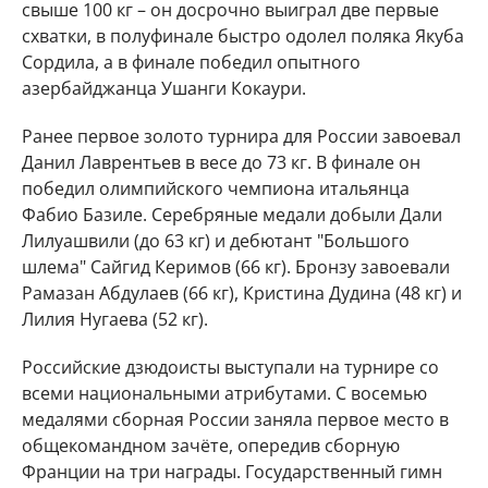
свыше 100 кг – он досрочно выиграл две первые
схватки, в полуфинале быстро одолел поляка Якуба
Сордила, а в финале победил опытного
азербайджанца Ушанги Кокаури.
Ранее первое золото турнира для России завоевал
Данил Лаврентьев в весе до 73 кг. В финале он
победил олимпийского чемпиона итальянца
Фабио Базиле. Серебряные медали добыли Дали
Лилуашвили (до 63 кг) и дебютант "Большого
шлема" Сайгид Керимов (66 кг). Бронзу завоевали
Рамазан Абдулаев (66 кг), Кристина Дудина (48 кг) и
Лилия Нугаева (52 кг).
Российские дзюдоисты выступали на турнире со
всеми национальными атрибутами. С восемью
медалями сборная России заняла первое место в
общекомандном зачёте, опередив сборную
Франции на три награды. Государственный гимн