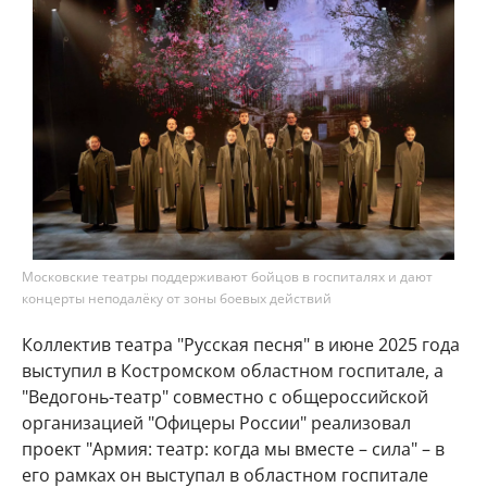
Московские театры поддерживают бойцов в госпиталях и дают
концерты неподалёку от зоны боевых действий
Коллектив театра "Русская песня" в июне 2025 года
выступил в Костромском областном госпитале, а
"Ведогонь-театр" совместно с общероссийской
организацией "Офицеры России" реализовал
проект "Армия: театр: когда мы вместе – сила" – в
его рамках он выступал в областном госпитале