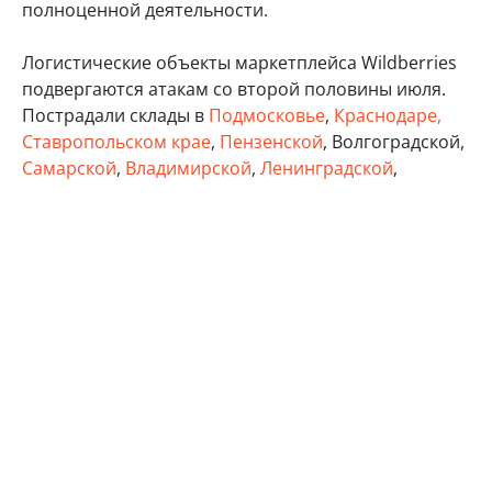
полноценной деятельности.
Логистические объекты маркетплейса Wildberries
подвергаются атакам со второй половины июля.
Пострадали склады в
Подмосковье
,
Краснодаре,
Ставропольском крае
,
Пензенской
, Волгоградской,
Самарской
,
Владимирской
,
Ленинградской
,
Тверской
, Тульской областях, а также в Удмуртии,
Татарстане и Крыму.
бизнес
Минэкономразвития России
Wildberries
Автор:
Виктор Садальцев