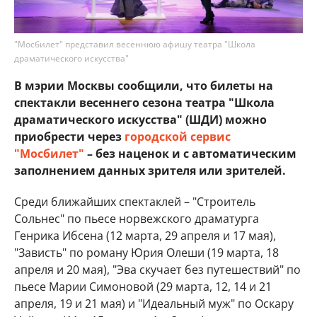
"Мосбилет" представил весеннюю афишу театра "Школа
драматического искусства"
В мэрии Москвы сообщили, что билеты на
спектакли весеннего сезона театра "Школа
драматического искусства" (ШДИ) можно
приобрести через
городской сервис
"Мосбилет"
– без наценок и с автоматическим
заполнением данных зрителя или зрителей.
Среди ближайших спектаклей – "Строитель
Сольнес" по пьесе норвежского драматурга
Генрика Ибсена (12 марта, 29 апреля и 17 мая),
"Зависть" по роману Юрия Олеши (19 марта, 18
апреля и 20 мая), "Эва скучает без путешествий" по
пьесе Марии Симоновой (29 марта, 12, 14 и 21
апреля, 19 и 21 мая) и "Идеальный муж" по Оскару