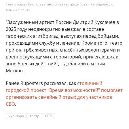
Театр кошек Куклачёва много раз гастролировал неподалёку от
линии фронта
"Заслуженный артист России Дмитрий Куклачёв в
2025 году неоднократно выезжал в составе
творческих агитбригад, выступая перед бойцами,
проходящими службу и лечение. Кроме того, театр
принял трёх животных, спасённых волонтерами и
военнослужащими с территорий, прилегающих к
зоне боевых действий", – добавили в мэрии
Москвы.
Ранее Ruposters рассказал, как
столичный
городской проект "Время возможностей" помогает
организовать семейный отдых для участников
СВО
.
культура
театр
СВО