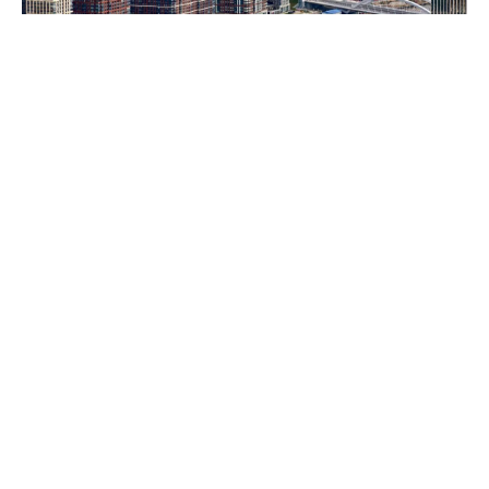
Собянин: Москва сохраняет высокие темпы строительства
недвижимости
Столица сохраняет высокие темпы
строительства недвижимости – по итогам 7
месяцев 2026 года в Москве возвели 8,1 млн м²
площадей. Как рассказал мэр Сергей Собянин,
из них 75% (3,3 млн м²) – это жильё, а 25% (1,1
млн м²) – офисы.
Ожидается, что до конца 2026 года в Москве сдадут
в эксплуатацию ещё 8 млн м² недвижимости.
"По итогам этого года прогнозируется ввод 16,1
млн м² недвижимости. С 2011 года в городе
построено 172,7 млн м², в том числе 75,4 млн м²
жилья", – рассказал мэр.