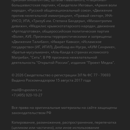
большевистская партия», «Свидетели Иеговы», «Армия воли
народа», «Русский общенациональный союз», «Движение
против нелегальной иммиграции», «Правый сектор», УНА-
УНСО, УПА, «Тризуб им. Степана Бандеры», «Мизантропик
дивижн», «Меджлис крымскотатарского народа», движение
«Артподготовка», общероссийская политическая партия
«Воля», АУЕ. Признаны террористическими и запрещены:
«Движение Талибан», «Имарат Кавказ», «Исламское
государство» (ИГ, ИГИЛ), Джебхад-ан-Нусра, «АУМ Синрике»,
«Братья-мусульмане», «Аль-Каида в странах исламского
Магриба», "Сеть". В РФ признана нежелательной
деятельность "Открытой России", издания "Проект Медиа".
© 2026 Cвидетельство о регистрации ЭЛ № ФС 77 - 70693
Выдано Роскомнадзором 15 августа 2017 года
mail@ruposters.ru
+7 (495) 920-10-27
Все права на оригинальные материалы на сайте защищены
законодательством РФ
Копирование, размножение, распространение, перепечатка
(целиком или частично), или иное использование