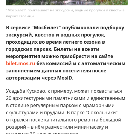
"Мосбилет" приглашает на экскурсии, водные прогулки и квесты в
парках столицы
В сервисе "Мосбилет" опубликовали подборку
экскурсий, квестов и водных прогулок,
проходящих во время летнего сезона в
городских парках. Билеты на все эти
мероприятия можно приобрести на сайте
bilet.mos.ru
без комиссий и с автоматическим
заполнением данных посетителя после
авторизации через MosID.
Усадьба Кусково, к примеру, может похвастаться
20 архитектурными памятниками и единственным
в столице регулярным парком с мраморными
скульптурами и прудами. В парке "Сокольники"
открылся после капитального ремонта большой
розарий – в нём разместили мини-пасеку и