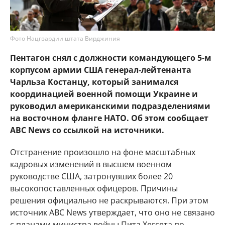
Фото Нацгвардии штата Вирджиния
Пентагон снял с должности командующего 5-м
корпусом армии США генерал-лейтенанта
Чарльза Костанцу, который занимался
координацией военной помощи Украине и
руководил американскими подразделениями
на восточном фланге НАТО. Об этом сообщает
ABC News со ссылкой на источники.
Отстранение произошло на фоне масштабных
кадровых изменений в высшем военном
руководстве США, затронувших более 20
высокопоставленных офицеров. Причины
решения официально не раскрываются. При этом
источник ABC News утверждает, что оно не связано
с планами министра войны Пита Хегсета по