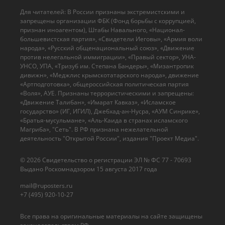
Для читателей: В России признаны экстремистскими и
запрещены организации ФБК (Фонд борьбы с коррупцией,
признан иноагентом), Штабы Навального, «Национал-
большевистская партия», «Свидетели Иеговы», «Армия воли
народа», «Русский общенациональный союз», «Движение
против нелегальной иммиграции», «Правый сектор», УНА-
УНСО, УПА, «Тризуб им. Степана Бандеры», «Мизантропик
дивижн», «Меджлис крымскотатарского народа», движение
«Артподготовка», общероссийская политическая партия
«Воля», АУЕ. Признаны террористическими и запрещены:
«Движение Талибан», «Имарат Кавказ», «Исламское
государство» (ИГ, ИГИЛ), Джебхад-ан-Нусра, «АУМ Синрике»,
«Братья-мусульмане», «Аль-Каида в странах исламского
Магриба», "Сеть". В РФ признана нежелательной
деятельность "Открытой России", издания "Проект Медиа".
© 2026 Cвидетельство о регистрации ЭЛ № ФС 77 - 70693
Выдано Роскомнадзором 15 августа 2017 года
mail@ruposters.ru
+7 (495) 920-10-27
Все права на оригинальные материалы на сайте защищены