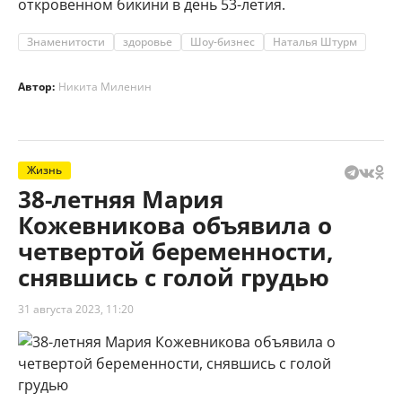
откровенном бикини в день 53-летия.
Знаменитости
здоровье
Шоу-бизнес
Наталья Штурм
Автор:
Никита Миленин
Жизнь
38-летняя Мария
Кожевникова объявила о
четвертой беременности,
снявшись с голой грудью
31 августа 2023, 11:20