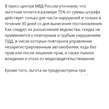
В пресс-центре МВД России уточнили, что
льготная оплата в размере 75% от суммы штрафа
действует только для части нарушений и только в
течение 30 дней со дня вынесения постановления.
Как следует из разъяснений ведомства, скидка не
применяется к повторным и грубым нарушениям
ПДД, в числе которых повторное управление
незарегистрированным автомобилем, езда без
прав или после лишения прав, а также пьяное
вождение и отказ от медосвидетельствования.
Кроме того, льгота не предусмотрена при
повторном превышении скорости на 40–80 км/ч и
более, при повторном выезде на встречную
полосу, проезде на красный свет и нарушении на
железнодорожном переезде. Полную сумму
штрафа также придется платить за нарушения при
организованной перевозке детей автобусами. То