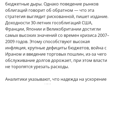
бюджетные дыры. Однако поведение рынков
облигаций говорит об обратном — что эта
стратегия выглядит рискованной, пишет издание.
Доходности 30-летних гособлигаций США,
Франции, Японии и Великобритании достигли
самых высоких значений со времен кризиса 2007–
2009 годов. Этому способствуют высокая
инфляция, крупные дефициты бюджетов, война с
Ираном и введение торговых пошлин, из-за чего
обслуживание долгов дорожает, при этом власти
не торопятся урезать расходы.
Аналитики указывают, что надежда на ускорение
экономики за счет ИИ может сыграть злую шутку,
так как бурный рост обычно тянет за собой
повышение ставок. Сейчас процентные ставки уже
поднялись, а ощутимого прироста
производительности пока не видно. Согласно
данным Goldman Sachs, на которые ссылается The