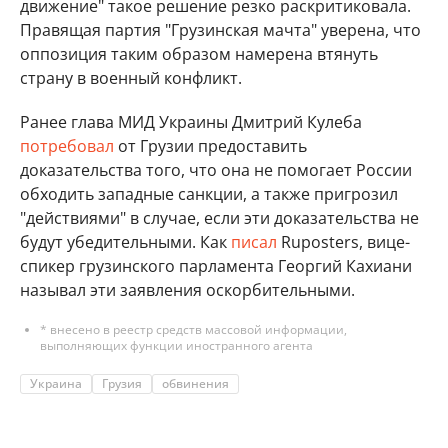
движение" такое решение резко раскритиковала.
Правящая партия "Грузинская мачта" уверена, что
оппозиция таким образом намерена втянуть
страну в военный конфликт.
Ранее глава МИД Украины Дмитрий Кулеба
потребовал
от Грузии предоставить
доказательства того, что она не помогает России
обходить западные санкции, а также пригрозил
"действиями" в случае, если эти доказательства не
будут убедительными. Как
писал
Ruposters, вице-
спикер грузинского парламента Георгий Кахиани
называл эти заявления оскорбительными.
* внесено в реестр средств массовой информации,
выполняющих функции иностранного агента
Украина
Грузия
обвинения