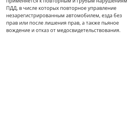
применяется к повторным и грубым нарушениям
ПДД, в числе которых повторное управление
незарегистрированным автомобилем, езда без
прав или после лишения прав, а также пьяное
вождение и отказ от медосвидетельствования.
Кроме того, льгота не предусмотрена при
повторном превышении скорости на 40–80 км/ч и
более, при повторном выезде на встречную
полосу, проезде на красный свет и нарушении на
железнодорожном переезде. Полную сумму
штрафа также придется платить за нарушения при
организованной перевозке детей автобусами. То
же касается ДТП с причинением вреда здоровью и
употребления алкоголя после аварии.
В МВД отметили, что за пять месяцев 2026 года
сотрудники Госавтоинспекции возбудили 79,3 млн
дел об административных правонарушениях, а