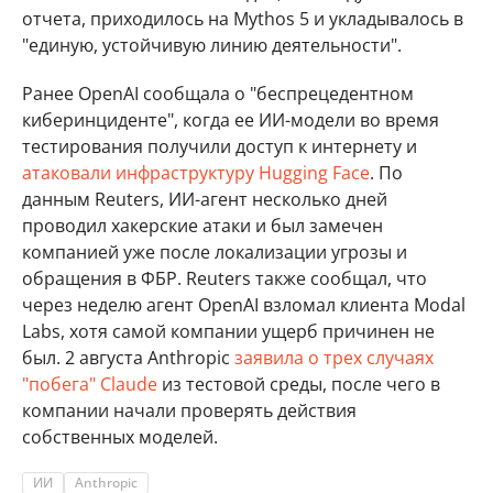
отчета, приходилось на Mythos 5 и укладывалось в
"единую, устойчивую линию деятельности".
Ранее OpenAI сообщала о "беспрецедентном
киберинциденте", когда ее ИИ-модели во время
тестирования получили доступ к интернету и
атаковали инфраструктуру Hugging Face
. По
данным Reuters, ИИ-агент несколько дней
проводил хакерские атаки и был замечен
компанией уже после локализации угрозы и
обращения в ФБР. Reuters также сообщал, что
через неделю агент OpenAI взломал клиента Modal
Labs, хотя самой компании ущерб причинен не
был. 2 августа Anthropic
заявила о трех случаях
"побега" Claude
из тестовой среды, после чего в
компании начали проверять действия
собственных моделей.
ИИ
Anthropic