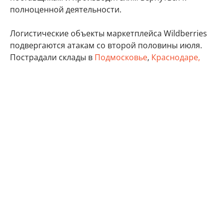
полноценной деятельности.
Логистические объекты маркетплейса Wildberries
подвергаются атакам со второй половины июля.
Пострадали склады в
Подмосковье
,
Краснодаре,
Ставропольском крае
,
Пензенской
, Волгоградской,
Самарской
,
Владимирской
,
Ленинградской
,
Тверской
, Тульской областях, а также в Удмуртии,
Татарстане и Крыму.
бизнес
Минэкономразвития России
Wildberries
Автор:
Виктор Садальцев