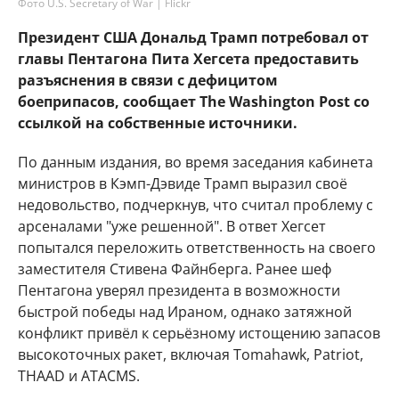
Фото U.S. Secretary of War | Flickr
Президент США Дональд Трамп потребовал от
главы Пентагона Пита Хегсета предоставить
разъяснения в связи с дефицитом
боеприпасов, сообщает The Washington Post со
ссылкой на собственные источники.
По данным издания, во время заседания кабинета
министров в Кэмп-Дэвиде Трамп выразил своё
недовольство, подчеркнув, что считал проблему с
арсеналами "уже решенной". В ответ Хегсет
попытался переложить ответственность на своего
заместителя Стивена Файнберга. Ранее шеф
Пентагона уверял президента в возможности
быстрой победы над Ираном, однако затяжной
конфликт привёл к серьёзному истощению запасов
высокоточных ракет, включая Tomahawk, Patriot,
THAAD и ATACMS.