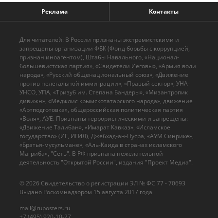
Реклама
Контакты
Для читателей: В России признаны экстремистскими и
запрещены организации ФБК (Фонд борьбы с коррупцией,
признан иноагентом), Штабы Навального, «Национал-
большевистская партия», «Свидетели Иеговы», «Армия воли
народа», «Русский общенациональный союз», «Движение
против нелегальной иммиграции», «Правый сектор», УНА-
УНСО, УПА, «Тризуб им. Степана Бандеры», «Мизантропик
дивижн», «Меджлис крымскотатарского народа», движение
«Артподготовка», общероссийская политическая партия
«Воля», АУЕ. Признаны террористическими и запрещены:
«Движение Талибан», «Имарат Кавказ», «Исламское
государство» (ИГ, ИГИЛ), Джебхад-ан-Нусра, «АУМ Синрике»,
«Братья-мусульмане», «Аль-Каида в странах исламского
Магриба», "Сеть". В РФ признана нежелательной
деятельность "Открытой России", издания "Проект Медиа".
© 2026 Cвидетельство о регистрации ЭЛ № ФС 77 - 70693
Выдано Роскомнадзором 15 августа 2017 года
mail@ruposters.ru
+7 (495) 920-10-27