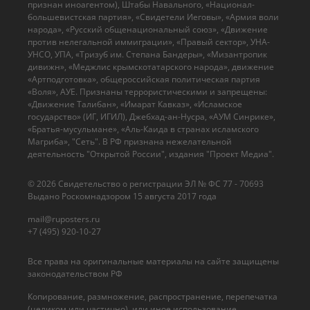
признан иноагентом), Штабы Навального, «Национал-
большевистская партия», «Свидетели Иеговы», «Армия воли
народа», «Русский общенациональный союз», «Движение
против нелегальной иммиграции», «Правый сектор», УНА-
УНСО, УПА, «Тризуб им. Степана Бандеры», «Мизантропик
дивижн», «Меджлис крымскотатарского народа», движение
«Артподготовка», общероссийская политическая партия
«Воля», АУЕ. Признаны террористическими и запрещены:
«Движение Талибан», «Имарат Кавказ», «Исламское
государство» (ИГ, ИГИЛ), Джебхад-ан-Нусра, «АУМ Синрике»,
«Братья-мусульмане», «Аль-Каида в странах исламского
Магриба», "Сеть". В РФ признана нежелательной
деятельность "Открытой России", издания "Проект Медиа".
© 2026 Cвидетельство о регистрации ЭЛ № ФС 77 - 70693
Выдано Роскомнадзором 15 августа 2017 года
mail@ruposters.ru
+7 (495) 920-10-27
Все права на оригинальные материалы на сайте защищены
законодательством РФ
Копирование, размножение, распространение, перепечатка
(целиком или частично), или иное использование