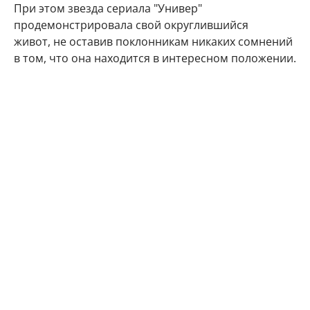
При этом звезда сериала "Универ"
продемонстрировала свой округлившийся
живот, не оставив поклонникам никаких сомнений
в том, что она находится в интересном положении.
"Делюсь с Вами самым заветным. Даже многие
друзья и знакомые не знают) Наша любовь
множится", - подписала фото артистка.
Подписчики Марии Кожевниковой тут же стали
поздравлять в комментариях своего кумира с
радостным событием.
Мой поздравления, дорогая!!! Кайф!!!
Говорят у Марий все дети чаще однополые,
вот у меня 4 сына. Даже любопытно стало.