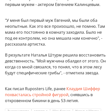
первым мужем - актером Евгением Калинцевым.
"У меня был первый муж Евгений, мы были оба
неопытные. Как это все произошло, не помню. Там
мама его постоянно в комнату заходила. Было не
под ее контролем, но она мешала нам конечно", -
рассказала артистка.
В результате Наталья Штурм решила восстановить
девственность. "Мой мужчина обалдел от этого. Он
когда со мной связался, то понял, что в этом лесу
будут специфические грибы", - отметила звезда.
Как писал Ruposters Life, ранее
Клаудия Шиффер
похвасталась стройной фигурой
, снявшись в
откровенном бикини в день 53-летия.
Знаменитости
здоровье
Шоу-бизнес
Наталья Штурм