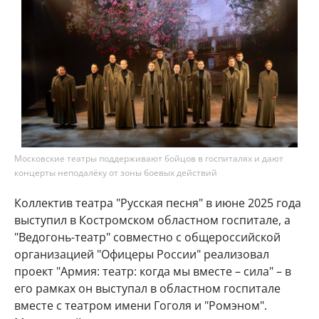
Московские театры поддерживают бойцов в госпиталях и дают
концерты неподалёку от зоны боевых действий
Коллектив театра "Русская песня" в июне 2025 года
выступил в Костромском областном госпитале, а
"Ведогонь-театр" совместно с общероссийской
организацией "Офицеры России" реализовал
проект "Армия: театр: когда мы вместе – сила" – в
его рамках он выступал в областном госпитале
вместе с театром имени Гоголя и "Ромэном".