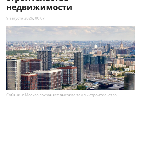
недвижимости
9 августа 2026, 06:07
Собянин: Москва сохраняет высокие темпы строительства
недвижимости
Столица сохраняет высокие темпы
строительства недвижимости – по итогам 7
месяцев 2026 года в Москве возвели 8,1 млн м²
площадей. Как рассказал мэр Сергей Собянин,