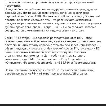
ограничивать или запрещать ввоз и вывоз сырья и различной
продукции.
Позднее был разработан список недружественных стран, куда на
данный момент вошли десятки стран, включая всех членов
Европейского Союза, США, Японию и т.п. В частности, суть санкций
против Евросоюза состоит в том, что российским компаниям и
гражданам разрешено выплачивать долги по валютным кредитам в
рублях. Кроме того, введены ограничения и по сделкам, которые
совершаются с компаниями из недружественных стран.
Санкции со стороны Евросоюза распространяются на многие
сферы отечественной экономики, а также введены ограничения на
поставки в нашу страну дорогих автомобилей, ювелирных изделий,
обуви и одежды. Что касается банковской сферы РФ, то санкции ЕС
банки с частным капиталом пока не затронули. Основные
ограничения наложены на Центробанк, активы которого
заморожены, от SWIFT были отключены ВТБ, Совкомбанк,
«Открытие», «Россия», Новикомбанк, «ВЭБ.РФ» и Промсвязьбанк.
На нашем сайте вы всегда сможете найти новости о санкциях,
введенных против РФ и об ответных шагах нашей страны.