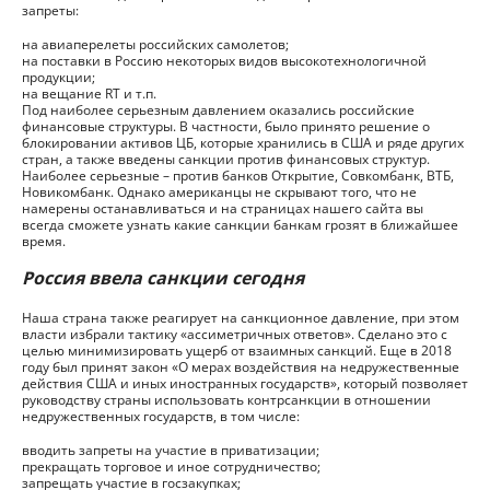
запреты:
на авиаперелеты российских самолетов;
на поставки в Россию некоторых видов высокотехнологичной
продукции;
на вещание RT и т.п.
Под наиболее серьезным давлением оказались российские
финансовые структуры. В частности, было принято решение о
блокировании активов ЦБ, которые хранились в США и ряде других
стран, а также введены санкции против финансовых структур.
Наиболее серьезные – против банков Открытие, Совкомбанк, ВТБ,
Новикомбанк. Однако американцы не скрывают того, что не
намерены останавливаться и на страницах нашего сайта вы
всегда сможете узнать какие санкции банкам грозят в ближайшее
время.
Россия ввела санкции сегодня
Наша страна также реагирует на санкционное давление, при этом
власти избрали тактику «ассиметричных ответов». Сделано это с
целью минимизировать ущерб от взаимных санкций. Еще в 2018
году был принят закон «О мерах воздействия на недружественные
действия США и иных иностранных государств», который позволяет
руководству страны использовать контрсанкции в отношении
недружественных государств, в том числе:
вводить запреты на участие в приватизации;
прекращать торговое и иное сотрудничество;
запрещать участие в госзакупках;