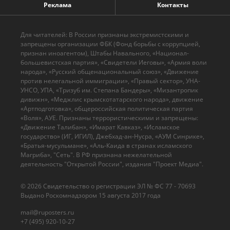
Реклама
Контакты
Для читателей: В России признаны экстремистскими и
запрещены организации ФБК (Фонд борьбы с коррупцией,
признан иноагентом), Штабы Навального, «Национал-
большевистская партия», «Свидетели Иеговы», «Армия воли
народа», «Русский общенациональный союз», «Движение
против нелегальной иммиграции», «Правый сектор», УНА-
УНСО, УПА, «Тризуб им. Степана Бандеры», «Мизантропик
дивижн», «Меджлис крымскотатарского народа», движение
«Артподготовка», общероссийская политическая партия
«Воля», АУЕ. Признаны террористическими и запрещены:
«Движение Талибан», «Имарат Кавказ», «Исламское
государство» (ИГ, ИГИЛ), Джебхад-ан-Нусра, «АУМ Синрике»,
«Братья-мусульмане», «Аль-Каида в странах исламского
Магриба», "Сеть". В РФ признана нежелательной
деятельность "Открытой России", издания "Проект Медиа".
© 2026 Cвидетельство о регистрации ЭЛ № ФС 77 - 70693
Выдано Роскомнадзором 15 августа 2017 года
mail@ruposters.ru
+7 (495) 920-10-27