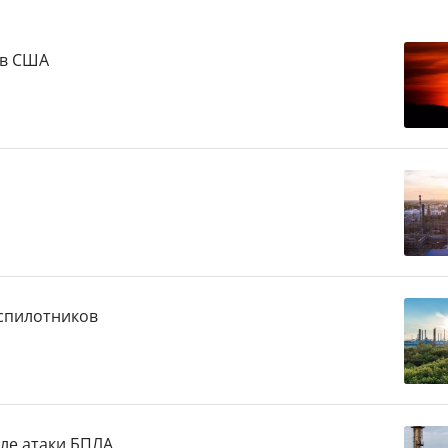
 в США
спилотников
ле атаки БПЛА