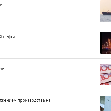
ии
й нефти
ани
ижением производства на