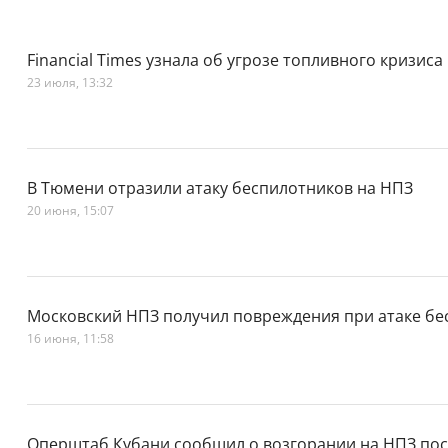
Financial Times узнала об угрозе топливного кризиса
23 июля, 13:32
В Тюмени отразили атаку беспилотников на НПЗ
20 июня, 15:07
Московский НПЗ получил повреждения при атаке бе
16 июня, 11:58
Оперштаб Кубани сообщил о возгорании на НПЗ пос