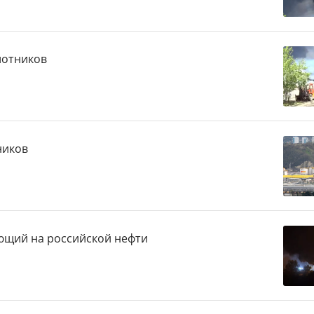
лотников
ников
ающий на российской нефти