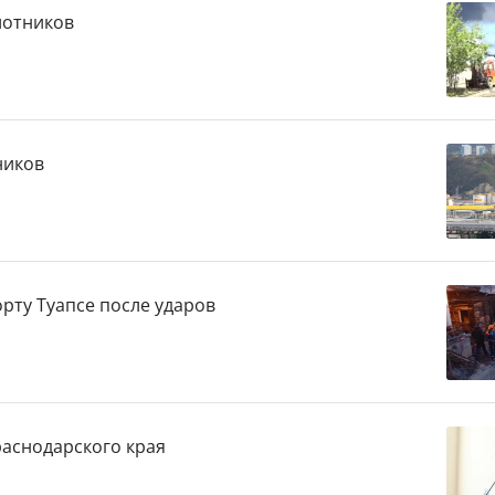
лотников
ников
рту Туапсе после ударов
раснодарского края