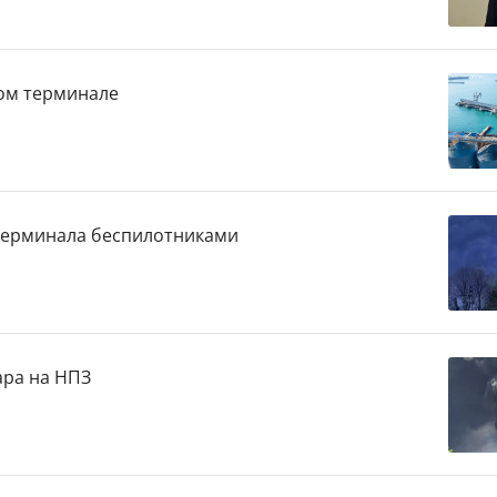
ком терминале
 терминала беспилотниками
ара на НПЗ