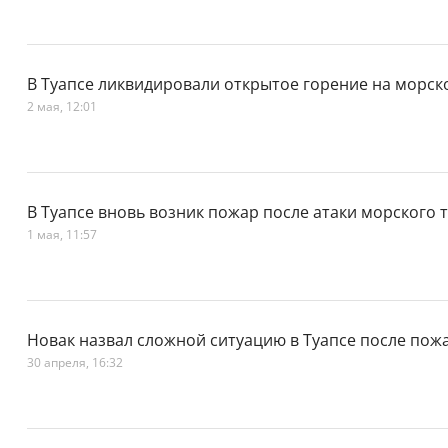
В Туапсе ликвидировали открытое горение на морс
2 мая, 12:01
В Туапсе вновь возник пожар после атаки морского
1 мая, 11:57
Новак назвал сложной ситуацию в Туапсе после пож
30 апреля, 16:32